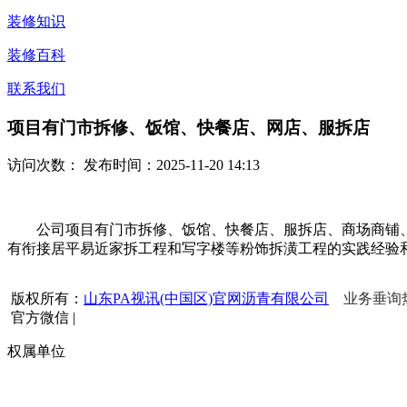
装修知识
装修百科
联系我们
项目有门市拆修、饭馆、快餐店、网店、服拆店
访问次数：
发布时间：2025-11-20 14:13
公司项目有门市拆修、饭馆、快餐店、服拆店、商场商铺、
有衔接居平易近家拆工程和写字楼等粉饰拆潢工程的实践经验
版权所有：
山东PA视讯(中国区)官网沥青有限公司
业务垂询热线
官方微信
|
权属单位