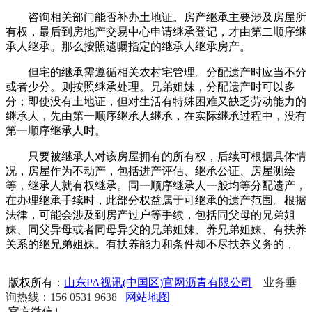
咨询相关部门能否补办土地证。房产继承主要涉及房屋所
有权，最后到房地产交易中心申请继承登记，才由第二顺序继
承人继承。那么按照遗嘱指定的继承人继承房产。
但宅的继承需遵循相关农村宅管理。分配遗产时应当不分
或者少分。则按照继承处理。兄弟姐妹，分配遗产时可以多
分；即使没有土地证，但对生活有特殊困难又缺乏劳动能力的
继承人，先由第一顺序继承人继承，在实际继承过程中，没有
第一顺序继承人时。
只要被继承人对该房屋拥有的所有权，后续可根据具体情
况，房屋作为不动产，包括进产评估、继承公证、房屋测绘
等，继承人就有权继承。同一顺序继承人一般均等分配遗产，
在办理继承手续时，此部分权益属于可继承的遗产范围。根据
法律，可能会涉及到房产过户等手续，包括同父母的兄弟姐
妹、同父异母或者同母异父的兄弟姐妹、养兄弟姐妹、有扶养
关系的继兄弟姐妹。有扶养能力和条件却不尽扶养义务的，
版权所有：
山东PA视讯(中国区)官网沥青有限公司
业务垂
询热线：156 0531 9638
网站地图
官方微信
|