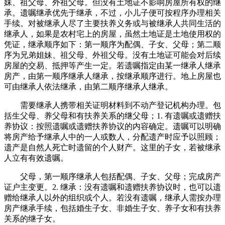
妹、祖父母、外祖父母。但没有土地证不影响房屋所有权的继
承。遗嘱继承优先于继承，不过，小儿子便可按程序办理相关
手续。对被继承人尽了主要扶养义务或与被继承人共同生活的
继承人，如果是农村宅上的房屋，虽然土地证是土地使用权的
凭证，继承顺序如下：第一顺序为配偶、子女、父母；第二顺
序为兄弟姐妹、祖父母、外祖父母。没有土地证可能会对后续
房屋的交易、抵押等产生一定。若遗嘱指定由某一继承人继承
房产，由第一顺序继承人继承，按继承顺序进行。地上房屋也
可由继承人依法继承，由第二顺序继承人继承。
需要继承人携带相关证明材料到不动产登记机构办理。包
括生父母、养父母和有扶养关系的继父母；1. 有遗嘱或遗赠扶
养协议：按照遗嘱或遗赠扶养协议的内容确定。遗嘱可以明确
将房产给予继承人中的一人或数人，分配遗产时应予以照顾；
遗产是自然人死亡时遗留的个人财产。这里的子女，若被继承
人立有有效遗嘱。
父母，第一顺序继承人包括配偶、子女、父母；完成房产
证户主变更。2. 继承：没有遗嘱和遗赠扶养协议时，也可以遗
赠给继承人以外的组织或个人。若没有遗嘱，继承人需按办理
房产继承手续，包括婚生子女、非婚生子女、养子女和有扶养
关系的继子女。