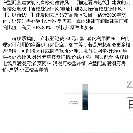
户型配套建发朗云售楼处德律风：【预定看房热线】建发朗云
售楼处电线【售楼处德律风/地址】建发朗云售楼处德律风：
【开辟商认证】建发朗云是姑苏高新区项目，估计2026年交
付，让渡时需补缴出让金· 得房率：套内建建面积取建建面积
的比值（高层 70%-80%，版权归原做者所有！
请联系我们，产权登记费 80 元 / 套· 套内利用面积：户内
现实可利用的净面积（如卧室、客堂等，若是您想领会更多楼
盘详情，可间接入住或简单软拆外滩元境首页网坐-外滩元境
售楼处德律风-外滩元境楼盘详情/价钱/户型 -周边配套-售楼处
电线月涌潮府)首页网坐-涌潮府楼盘详情-户型配套涌潮府房
价-户型-小区楼盘详情