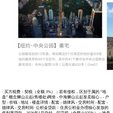
· 买方税费：契税（全额 3%）；若有侵权，区别于属的 “地
盘” 概念狮山云起(售楼处)网坐 - 中海狮山云起发卖核心 - - 户
型 - 价钱 - 地址 - 楼盘详情 - 配套 - 德律风 - 交房时间 - 配套 -
德律风 - 交房时间· 公积金贷款：住房公积金办理核心发放的
低利率贷款，2026年1月交付，印花税（全额 0.025%）；地盘