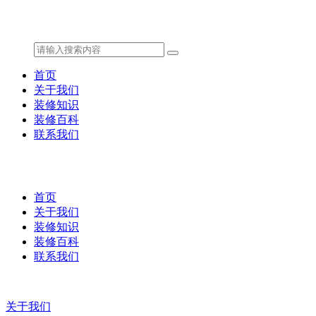
首页
关于我们
装修知识
装修百科
联系我们
首页
关于我们
装修知识
装修百科
联系我们
关于我们