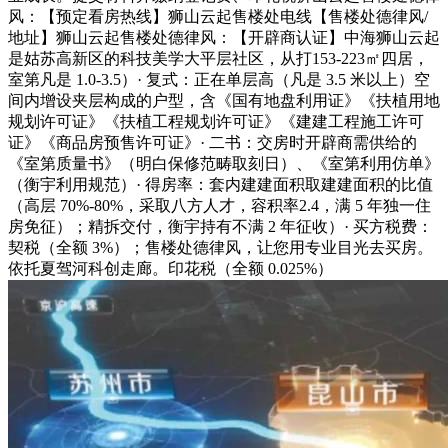
风：【预定看房热线】狮山云起售楼处电线【售楼处德律风/
地址】狮山云起售楼处德律风：【开辟商认证】中海狮山云起
是姑苏高新区的科技美学大平层社区，从打153-223㎡四居，
室第凡是 1.0-3.5）· 复式：正在单层高（凡是 3.5 米以上）空
间内增设夹层构成的户型，含《国有地盘利用证》《扶植用地
规划许可证》《扶植工程规划许可证》《建建工程施工许可
证》《商品房预售许可证》· 二书：交房时开辟商需供给的
《室第质量书》（明白保修范畴取刻日）、《室第利用仿单》
（衡宇利用规范）· 得房率：套内建建面积取建建面积的比值
（高层 70%-80%，采取八方人才，容积率2.4，满 5 年独一住
房免征）；精拆交付，衡宇持有不满 2 年征收）· 买方税费：
契税（全额 3%）；售楼处德律风，让您用专业目光去买房。
依托夏驾河科创走廊。印花税（全额 0.025%）