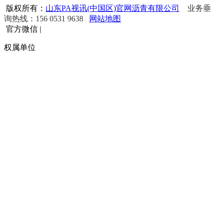
版权所有：
山东PA视讯(中国区)官网沥青有限公司
业务垂
询热线：156 0531 9638
网站地图
官方微信
|
权属单位