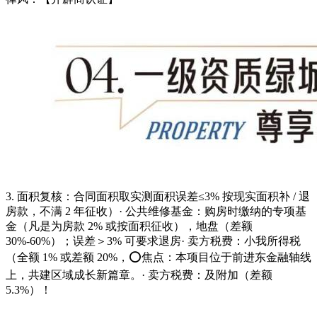
3. 面积复核：合同面积取实测面积误差≤3% 按现实面积补 / 退
房款，不满 2 年征收）· 公共维修基金：购房时缴纳的专项基
金（凡是为房款 2% 或按面积征收），地盘（差额
30%-60%）；误差＞3% 可要求退房· 卖方税费：小我所得税
（全额 1% 或差额 20%，⭕️焦点：本项目位于前进东金融轴线
上，共建区域成长新篇章。· 卖方税费：及附加（差额
5.3%）！