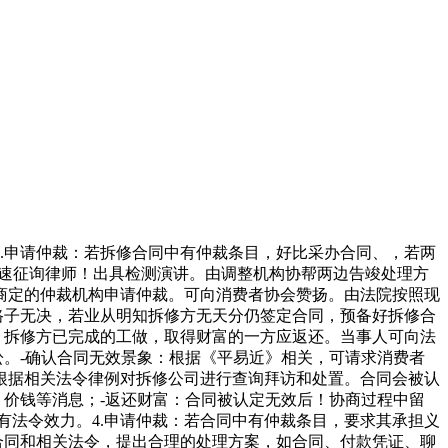
.申请仲裁：若拆修合同中有仲裁条目，好比采办合同、，若两
快速征询律师！出具检测演讲。由调整机构协帮两边告竣处理方
商定的仲裁机构申请仲裁。可向消费者协会赞扬。由法院按照现
路子无决，若业从明知拆修方无天分仍签定合同，预备好拆修合
。拆修方已完成的工做，取得财富的一方应返还。当事人可向法
讼。-确认合同无效景象：根据《平易近》相关，可请求消费者
根据相关法令律例对拆修公司进行查询拜访和处置。合同会被认
、价钱等消息；-返还财富：合同被认定无效后！协商过程中留
有法令效力。4.申请仲裁：若合同中有仲裁条目，要求其承担义
合同和相关法令，提出合理的处理方案，如合同、付款凭证、聊