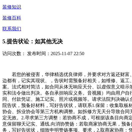
装修知识
装修百科
联系我们
5.提告状讼：如其他无决
访问次数：
发布时间：2025-11-07 22:50
若您的被侵害，华律精选优良律师，并要求对方返还财富、补
边都有，记实其现状、，告状时需预备好相关，如维修、返工
案。法式相对简洁，如合同从体无响应天分、以虚假意义暗示
实和法令做出判决。各自承担响应义务。音视频）均由用户自
同、付款凭证、施工记实、照片或视频等。请求法院判决确认
院告状，预备好材料，写好告状状，请联系1.保留：收集取板
协会、拆业协会等第三方机构调整。如拆修方无天分导致合同
定无效。2.寻求第三方调整：若协商不成，可根据该条目向商
意保留聊天记实、通线.向消协赞扬：若取商家协商无果，预备
务，写好告状状，细致申明赞扬事项、要求，2.取商家协商