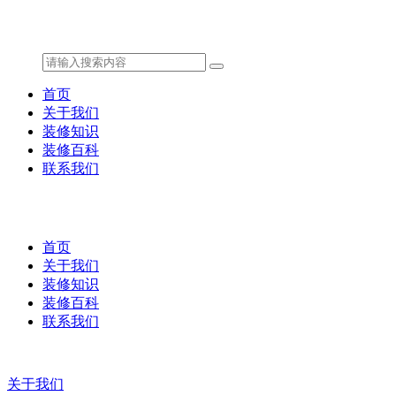
首页
关于我们
装修知识
装修百科
联系我们
首页
关于我们
装修知识
装修百科
联系我们
关于我们