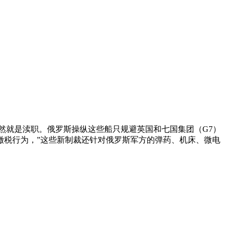
就是渎职。俄罗斯操纵这些船只规避英国和七国集团（G7）
缴税行为，”这些新制裁还针对俄罗斯军方的弹药、机床、微电