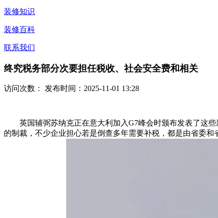
装修知识
装修百科
联系我们
终究税务部分次要担任税收、社会安全费和相关
访问次数：
发布时间：2025-11-01 13:28
英国辅弼苏纳克正在意大利加入G7峰会时颁布发表了这些新
的制裁，不少企业担心若是倒查多年需要补税，都是由省委和