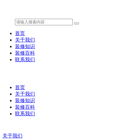
首页
关于我们
装修知识
装修百科
联系我们
首页
关于我们
装修知识
装修百科
联系我们
关于我们