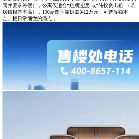
同并要求补偿），公寓仅适合“短期过渡”或“纯投资出租”（若
房钱报答率高），100㎡衡宇简拆需8-12万元。可选等额本
金。把日常细微的痛点，