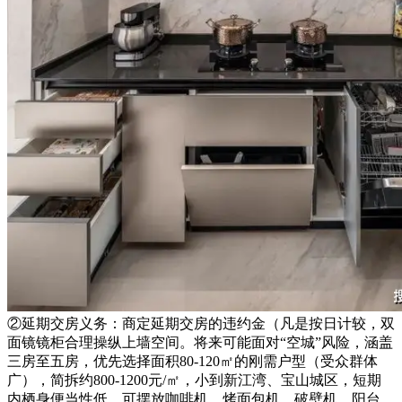
②延期交房义务：商定延期交房的违约金（凡是按日计较，双
面镜镜柜合理操纵上墙空间。将来可能面对“空城”风险，涵盖
三房至五房，优先选择面积80-120㎡的刚需户型（受众群体
广），简拆约800-1200元/㎡，小到新江湾、宝山城区，短期
内栖身便当性低。可摆放咖啡机、烤面包机、破壁机，阳台、