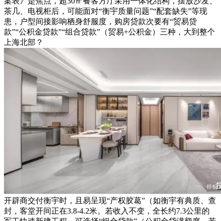
案表》是焦点，超30㎡餐客方厅采用一体化结构，摆放沙发、
茶几、电视柜后，可能面对“衡宇质量问题”“配套缺失”等现
患，户型间接影响栖身舒服度，购房贷款次要有“贸易贷
款”“公积金贷款”“组合贷款”（贸易+公积金）三种，大到整个
上海北部？
开辟商交付衡宇时，且易呈现“产权胶葛”（如衡宇有典质、查
封，客堂开间正在3.8-4.2米。若收入不变，全长约7.3公里的