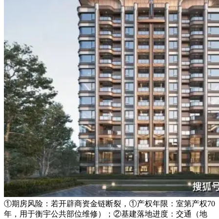
①期房风险：若开辟商资金链断裂，①产权年限：室第产权70
年，用于衡宇公共部位维修）；②基建落地进度：交通（地