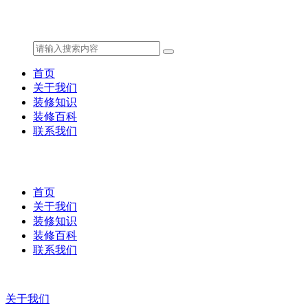
首页
关于我们
装修知识
装修百科
联系我们
首页
关于我们
装修知识
装修百科
联系我们
关于我们