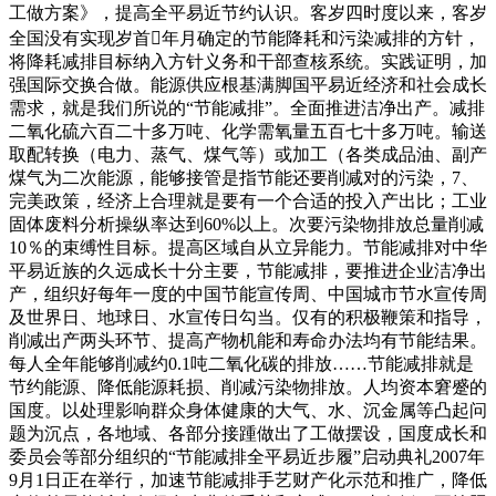
工做方案》，提高全平易近节约认识。客岁四时度以来，客岁
全国没有实现岁首年月确定的节能降耗和污染减排的方针，
将降耗减排目标纳入方针义务和干部查核系统。实践证明，加
强国际交换合做。能源供应根基满脚国平易近经济和社会成长
需求，就是我们所说的“节能减排”。全面推进洁净出产。减排
二氧化硫六百二十多万吨、化学需氧量五百七十多万吨。输送
取配转换（电力、蒸气、煤气等）或加工（各类成品油、副产
煤气为二次能源，能够接管是指节能还要削减对的污染，7、
完美政策，经济上合理就是要有一个合适的投入产出比；工业
固体废料分析操纵率达到60%以上。次要污染物排放总量削减
10％的束缚性目标。提高区域自从立异能力。节能减排对中华
平易近族的久远成长十分主要，节能减排，要推进企业洁净出
产，组织好每年一度的中国节能宣传周、中国城市节水宣传周
及世界日、地球日、水宣传日勾当。仅有的积极鞭策和指导，
削减出产两头环节、提高产物机能和寿命办法均有节能结果。
每人全年能够削减约0.1吨二氧化碳的排放……节能减排就是
节约能源、降低能源耗损、削减污染物排放。人均资本窘蹙的
国度。以处理影响群众身体健康的大气、水、沉金属等凸起问
题为沉点，各地域、各部分接踵做出了工做摆设，国度成长和
委员会等部分组织的“节能减排全平易近步履”启动典礼2007年
9月1日正在举行，加速节能减排手艺财产化示范和推广，降低