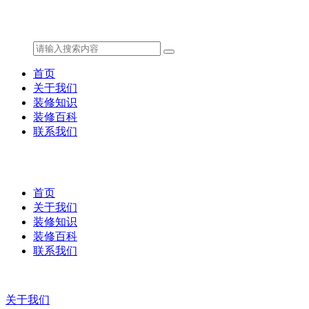
首页
关于我们
装修知识
装修百科
联系我们
首页
关于我们
装修知识
装修百科
联系我们
关于我们