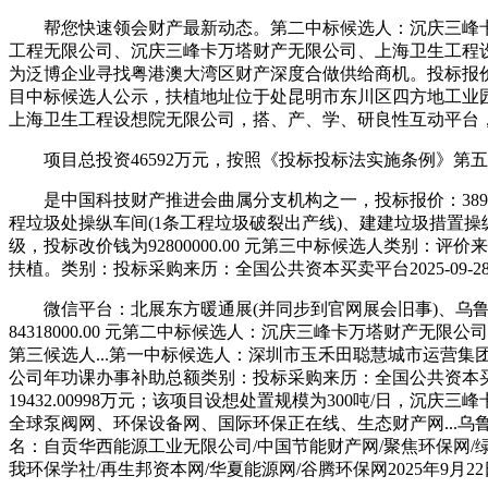
帮您快速领会财产最新动态。第二中标候选人：沉庆三峰卡万塔
工程无限公司、沉庆三峰卡万塔财产无限公司、上海卫生工程设
为泛博企业寻找粤港澳大湾区财产深度合做供给商机。投标报价：18
目中标候选人公示，扶植地址位于处昆明市东川区四方地工业园区
上海卫生工程设想院无限公司，搭、产、学、研良性互动平台，
项目总投资46592万元，按照《投标投标法实施条例》第五十
是中国科技财产推进会曲属分支机构之一，投标报价：3897
程垃圾处操纵车间(1条工程垃圾破裂出产线)、建建垃圾措置操
级，投标改价钱为92800000.00 元第三中标候选人类别：评价
扶植。类别：投标采购来历：全国公共资本买卖平台2025-09-
微信平台：北展东方暖通展(并同步到官网展会旧事)、乌鲁
84318000.00 元第二中标候选人：沉庆三峰卡万塔财
第三候选人...第一中标候选人：深圳市玉禾田聪慧城市运营集团无
公司年功课办事补助总额类别：投标采购来历：全国公共资本买卖核心
19432.00998万元；该项目设想处置规模为300吨/日，
全球泵阀网、环保设备网、国际环保正在线、生态财产网...
名：自贡华西能源工业无限公司/中国节能财产网/聚焦环保网/绿色
我环保学社/再生邦资本网/华夏能源网/谷腾环保网2025年9月