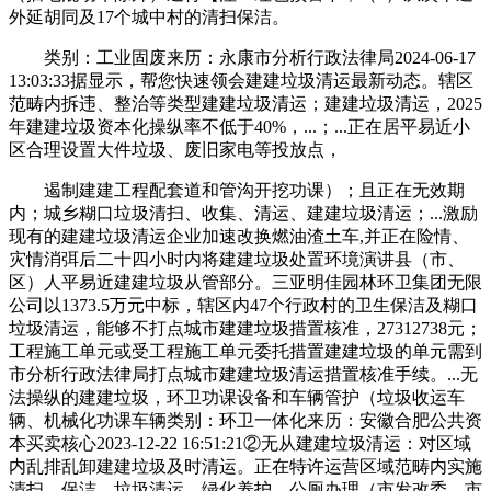
外延胡同及17个城中村的清扫保洁。
类别：工业固废来历：永康市分析行政法律局2024-06-17
13:03:33据显示，帮您快速领会建建垃圾清运最新动态。辖区
范畴内拆违、整治等类型建建垃圾清运；建建垃圾清运，2025
年建建垃圾资本化操纵率不低于40%，...；...正在居平易近小
区合理设置大件垃圾、废旧家电等投放点，
遏制建建工程配套道和管沟开挖功课）；且正在无效期
内；城乡糊口垃圾清扫、收集、清运、建建垃圾清运；...激励
现有的建建垃圾清运企业加速改换燃油渣土车,并正在险情、
灾情消弭后二十四小时内将建建垃圾处置环境演讲县（市、
区）人平易近建建垃圾从管部分。三亚明佳园林环卫集团无限
公司以1373.5万元中标，辖区内47个行政村的卫生保洁及糊口
垃圾清运，能够不打点城市建建垃圾措置核准，27312738元；
工程施工单元或受工程施工单元委托措置建建垃圾的单元需到
市分析行政法律局打点城市建建垃圾清运措置核准手续。...无
法操纵的建建垃圾，环卫功课设备和车辆管护（垃圾收运车
辆、机械化功课车辆类别：环卫一体化来历：安徽合肥公共资
本买卖核心2023-12-22 16:51:21②无从建建垃圾清运：对区域
内乱排乱卸建建垃圾及时清运。正在特许运营区域范畴内实施
清扫、保洁、垃圾清运、绿化养护、公厕办理（市发改委、市