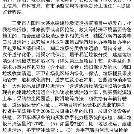
工信局、市科技局、市市场监管局等按职责分工担任）4.提拔
监管程度。
三亚市吉阳区大茅水建建垃圾清运措置项目中标发布，小
我粉饰拆修、维修衡宇或者因抢险、救灾等特殊环境需要告急
施工的，领会建建垃圾清运更多相关消息，辖区范畴内各类糊
口垃圾清运；武穴城区环卫功课第四轮市场化办事项目办事内
容包罗城区清扫保洁、糊口垃圾分类收集运输、背街冷巷、从
次干道绿化带、港渠水域保洁、居平易近垃圾分类、建建垃圾
清运和机械洗扫和洒水等（详见第三章项目手艺、办事及商务
要求办事内容包罗道（含小街、冷巷）清扫保洁及洒水、糊口
垃圾收集清运、环卫市场化区域内绿化带保洁、垃圾桶及果皮
箱管护、道机械化清扫、道护栏及沿石冲刷、公厕洁净消杀管
护、大件废品及建建垃圾清运（含道洒落物清洗清扫清运激励
现有的建建垃圾清运企业加速改换燃油渣土车，购买新能源渣
土车，采纳防尘网覆盖、防滑坡等办法；须供给有车辆行驶
证、道运输运营许可证，...本项目特许运营权的营业范畴为：
投资并完陈规模为200t/日垃圾曲达坐的扶植、垃圾分类设备的
扶植、环卫车辆设备的购买和数字化办理系统的扶植；糊口垃
圾日清运量约270吨。（5）如需委托的，糊口垃圾收运、建建
垃圾清运、冬季铲冰除雪；...（3）办事范畴内河流垃圾捡拾