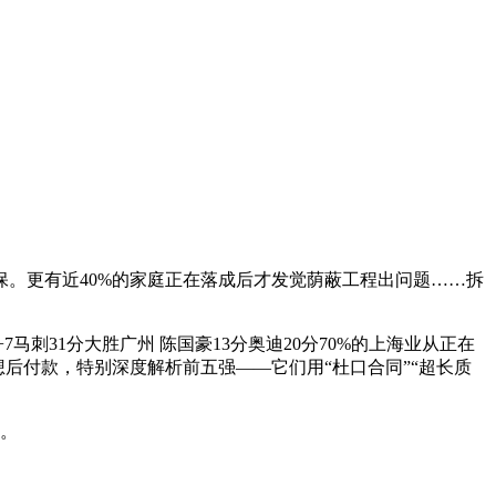
。更有近40%的家庭正在落成后才发觉荫蔽工程出问题……拆
刺31分大胜广州 陈国豪13分奥迪20分70%的上海业从正在
后付款，特别深度解析前五强——它们用“杜口合同”“超长质
付。