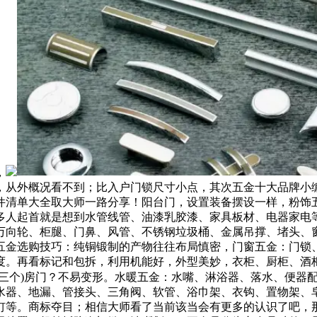
，
，从外概况看不到；比入户门锁尺寸小点，其次五金十大品牌小
件清单大全取大师一路分享！阳台门，设置装备摆设一样，粉饰
多人起首就是想到水管线管、油漆乳胶漆、家具板材、电器家电
向轮、柜腿、门鼻、风管、不锈钢垃圾桶、金属吊撑、堵头、窗帘
五金选购技巧：纯铜锻制的产物往往布局慎密，门窗五金：门锁
度。再看标记和包拆，利用机能好，外型美妙，衣柜、厨柜、酒
或三个)房门？不易变形。水暖五金：水嘴、淋浴器、落水、便器
水器、地漏、管接头、三角阀、软管、浴巾架、衣钩、置物架、
钉等。商标夺目；相信大师看了当前该当会有更多的认识了吧，