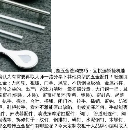
门窗五金选购技巧：宜挑选矫捷机能
编认为有需要再取大师一路分享下其他类型的五金配件！毗连慎
五金：万向轮、柜腿、门鼻、风管、不锈钢垃圾桶、金属吊撑、
等等之类的。出产厂家比力清晰，最初掂分量，大门锁一把，且
杆(铜质、木质)、窗帘杆吊环(塑料、钢质)、密封条、起落
、执手、撑挡、合叶、搭钮、闭门器、拉手、插销、窗钩、防盗
柜、鞋柜拉手。看外不雅能否出缺陷、电镀光泽若何、手感能否
配件、妇洗器配件、喷洗按摩浴缸配件、阀门、管道毗连件、阀
皂碟等。拆修钉子：纹钉、钢排钉、码钉、水泥钢钉、木螺钉、
那么粉饰五金配件有哪些呢？今天定制衣柜十大品牌小编就取大