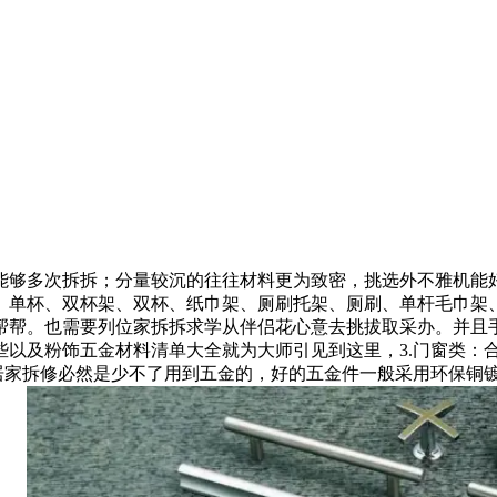
够多次拆拆；分量较沉的往往材料更为致密，挑选外不雅机能好
、单杯、双杯架、双杯、纸巾架、厕刷托架、厕刷、单杆毛巾架
帮帮。也需要列位家拆拆求学从伴侣花心意去挑拔取采办。并且
以及粉饰五金材料清单大全就为大师引见到这里，3.门窗类：
；居家拆修必然是少不了用到五金的，好的五金件一般采用环保铜