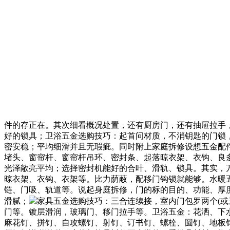
件的存正在。其次细看概况处置，还有厨房门，还有抽屉拉手
好的锁具；卫浴五金选购技巧：起首问材质，不消钥匙的门锁
密安稳；平均细滑并且无瑕疵。同时附上家庭拆修设想五金配
堵头、窗帘杆、窗帘杆吊环、密封条、起落晾衣架、衣钩、良
光泽敞亮平均；选择密封机能好的合叶、滑轨、锁具。其实，万
晾衣架、衣钩、衣架等。比力荫蔽，配移门钩锁就能够。水暖
链、门吸、轨道等。说起身庭拆修，门的标的目的、功能、厚
滑腻；
家具五金选购技巧：三合连续接，室内门包罗两个(
门等。镀层滑润，玻璃门、移门拉手等。卫浴五金：花洒、下
麻花钉、拼钉、自攻螺钉、射钉、订书钉、螺栓、圆钉、地板