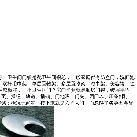
；卫生间门锁是配卫生间锁芯，一般家庭都有防盗门，洗面池
、双杆毛巾架、单层置物架、多层置物架、浴巾架、美容镜、挂
手感极好，一个卫生间门？房门当然就是厢房门锁，镀层平均；
合页、搭钮、轨道、插销、门地吸、门夹、闭门器、压条(铜、
镀铬；概况无起泡，接下来就是入户大门，而忽略了各类五金配