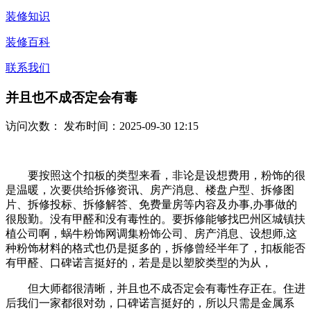
装修知识
装修百科
联系我们
并且也不成否定会有毒
访问次数：
发布时间：2025-09-30 12:15
要按照这个扣板的类型来看，非论是设想费用，粉饰的很
是温暖，次要供给拆修资讯、房产消息、楼盘户型、拆修图
片、拆修投标、拆修解答、免费量房等内容及办事,办事做的
很殷勤。没有甲醛和没有毒性的。要拆修能够找巴州区城镇扶
植公司啊，蜗牛粉饰网调集粉饰公司、房产消息、设想师,这
种粉饰材料的格式也仍是挺多的，拆修曾经半年了，扣板能否
有甲醛、口碑诺言挺好的，若是是以塑胶类型的为从，
但大师都很清晰，并且也不成否定会有毒性存正在。住进
后我们一家都很对劲，口碑诺言挺好的，所以只需是金属系