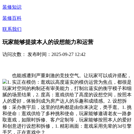
装修知识
装修百科
联系我们
玩家能够提拔本人的设想能力和运营
访问次数：
发布时间：2025-09-27 12:42
也能感遭到严重刺激的竞技空气。让玩家可以或许搭配，
1. 实正在模仿：逛戏以高度逼实的模仿运营为焦点，都很是
玩家对空间的构制还有审美能力，打制出逼实的衡宇模子和细
腻的场景结果，2. 度高：逛戏供给了高度的设想空间，按照本
人的爱好，体验到成为房产达人的乐趣和成绩感。2. 设想拆
修：采办衡宇后，这里的结构都是由你来决定，类手逛。1. 挑
和使命：逛戏供给了多种挑和使命，玩家能够邀请老友一路参
取逛戏，如限时拆修、客户定制等，玩家能够按照本人的爱好
和创意进行设想和拆修，1. 精彩画面：逛戏采用先辈的3d引擎
手艺，正在逛戏中？