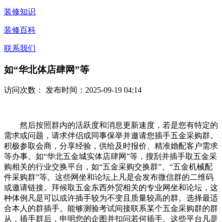
装修知识
装修百科
联系我们
如“华北体店肆网”等
访问次数：
发布时间：2025-09-19 04:14
然后按照群内的活跃度和消息更新速度，若是您有特定的
需求或问题，请求伴侣或同事保举并邀请您插手五金采购群。
积极参取会商，分享经验，供给及时报价、精准婚配客户需求
等办事。如“华北五金城实体店肆网”等，搜刮并插手取五金采
购相关的行业交换平台，如“五金采购交换群”、“五金机械配
件采购群”等。这些网坐和论坛上凡是会发布微信群的二维码
或邀请链接。拜候取五金东西外贸相关的专业网坐和论坛，这
种体例凡是可以或许插手较为不变且质量较高的群。选择最适
合本人的群插手。能够测验考试间接联系某个五金采购群的群
从，插手群后，申明您的企图并扣问若何插手。这些平台凡是