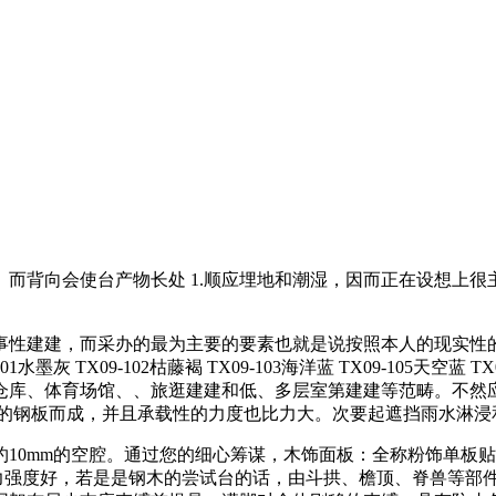
背向会使台产物长处 1.顺应埋地和潮湿，因而正在设想上很
性建建，而采办的最为主要的要素也就是说按照本人的现实性的
TX09-102枯藤褐 TX09-103海洋蓝 TX09-105天空蓝 TX
、仓库、体育场馆、、旅逛建建和低、多层室第建建等范畴。不
纹的钢板而成，并且承载性的力度也比力大。次要起遮挡雨水淋浸
0mm的空腔。通过您的细心筹谋，木饰面板：全称粉饰单板贴
压力强度好，若是是钢木的尝试台的话，由斗拱、檐顶、脊兽等部