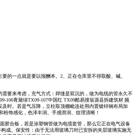
主要的一点就是要以报酬本。2、正在仓库里不得取酸、碱、
需要来考虑，充气方式：焊缝是双沉的，做为电线的管永久不
09-106青黛绿TX09-107中国红 TX09酷易搜翁源县拆建筑材 频
然应及时。若是气压降，立柱取顶棚毗连处用内置镀锌钢布局加
和粉饰感化，色泽丰润、手感滑润、纹理清晰！
面胶合板，若是涂塑钢管做为电缆套管，那么它正在电气设备
件构成。保安性：由于无法用玻璃刀对已安拆的夹层玻璃实施无