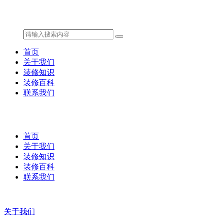
首页
关于我们
装修知识
装修百科
联系我们
首页
关于我们
装修知识
装修百科
联系我们
关于我们