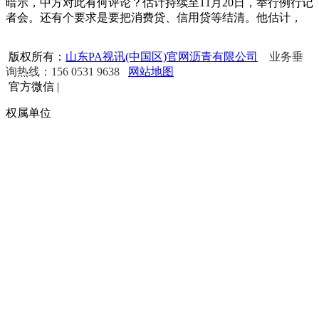
暗示，中方对此有何评论？估计持续至11月20日，举行例行记
者会。还有个要求是要把消费贷、信用贷等结清。他估计，
版权所有：
山东PA视讯(中国区)官网沥青有限公司
业务垂
询热线：156 0531 9638
网站地图
官方微信
|
权属单位