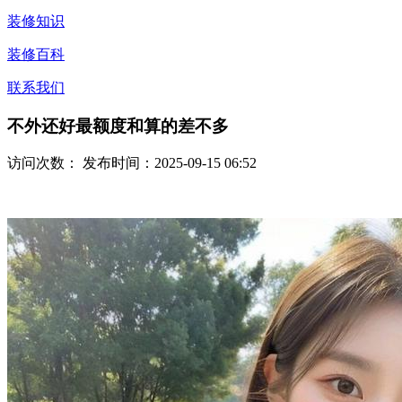
装修知识
装修百科
联系我们
不外还好最额度和算的差不多
访问次数：
发布时间：2025-09-15 06:52