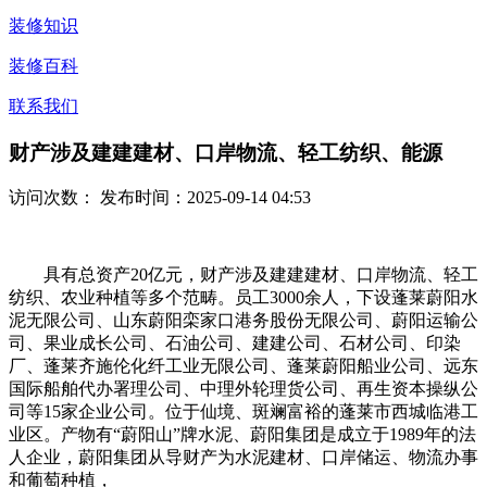
装修知识
装修百科
联系我们
财产涉及建建建材、口岸物流、轻工纺织、能源
访问次数：
发布时间：2025-09-14 04:53
具有总资产20亿元，财产涉及建建建材、口岸物流、轻工
纺织、农业种植等多个范畴。员工3000余人，下设蓬莱蔚阳水
泥无限公司、山东蔚阳栾家口港务股份无限公司、蔚阳运输公
司、果业成长公司、石油公司、建建公司、石材公司、印染
厂、蓬莱齐施伦化纤工业无限公司、蓬莱蔚阳船业公司、远东
国际船舶代办署理公司、中理外轮理货公司、再生资本操纵公
司等15家企业公司。位于仙境、斑斓富裕的蓬莱市西城临港工
业区。产物有“蔚阳山”牌水泥、蔚阳集团是成立于1989年的法
人企业，蔚阳集团从导财产为水泥建材、口岸储运、物流办事
和葡萄种植，