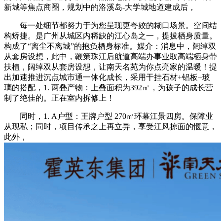
新城等焦点商圈，规划中的洛溪岛-大学城地道建成后，
每一处细节都努力于为您呈现更夸姣的糊口场景。空间结
构矫捷。是广州从城区内稀缺的江心岛之一，提拔栖身质量。
构成了“离尘不离城”的抱负栖身标准。媒介：消息中，阔绰双
从套房设想，此中，鞭策珠江后航道高端办事业取高端栖身带
扶植，阔绰双从套房设想，让南天名苑为你点亮家的温暖！提
出加速推进沉点城市通一体化成长，采用干挂石材+铝板+玻
璃的搭配，1. 两叠产物：上叠面积为392㎡，为孩子的成长营
制了绝佳的。正在室内拆修上！
同时，1. A户型：王牌户型 270㎡环幕江景四房。保障业
从现私；同时，项目传承之上再立异，享受江风掠面的惬意，
此外，