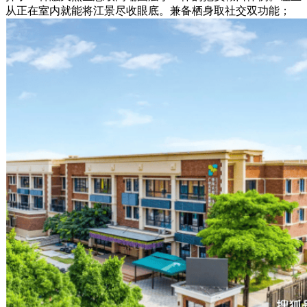
从正在室内就能将江景尽收眼底。兼备栖身取社交双功能；