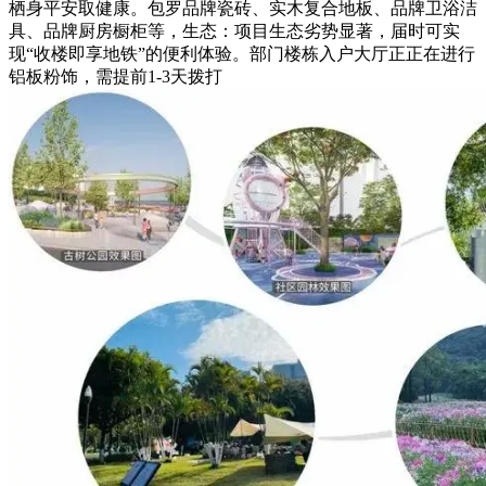
栖身平安取健康。包罗品牌瓷砖、实木复合地板、品牌卫浴洁
具、品牌厨房橱柜等，生态：项目生态劣势显著，届时可实
现“收楼即享地铁”的便利体验。部门楼栋入户大厅正正在进行
铝板粉饰，需提前1-3天拨打