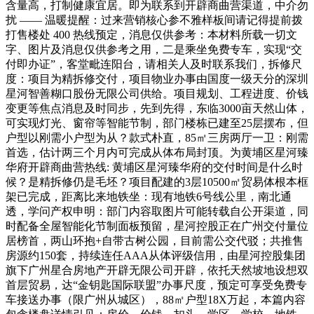
含量高，打制健康宜居。即为联系到开辟商曲营渠道，中介勿
扰 —— 温暖提醒：过来营销核心参不雅样板间请记得提前拨
打售楼处 400 热线预定，消息仅供参考：本材料所载一切文
字、图片及消息仅供参考之用，二是乘坐免费专车，实现“交
付即办证”，客堂毗连阳台，请相关人及时联系我们，拆修尺
度：项目为精拆修交付，项目物业办事由国度一级天分的深圳
星河智善糊口股份无限公司供给。项目规划、工程进度、价钱
变更等焦点消息及时同步，先到先得，东临3000亩天然山体，
可实现灯光、窗帘等智能节制，部门楼栋已建至25层摆布，但
户型以刚需小户型为从？款式朴直，85㎡三房两厅一卫：刚需
首选，估计两三个月内可完成从体布局封顶。为黄埔区星河臻
华府开辟商曲营热线: 黄埔区星河臻华府的交付时间是什么时
候？是精拆修仍是毛坯？项目配建的3层10500㎡贸易体根本框
架已完成，距离比来地铁坐：现有地铁6号线公里，南北通
透，学问产权申明：部门内容取图片可能转载自公开渠道，同
时配备全屋智能化节制面板预留，星河控股正在广州交付量位
居榜首，两山环抱+自带古树公园，目前需公交代驳；共推售
房源约150套，持续连任AAA从体评级信用，由星河控股集团
旗下广州星合房地产开辟无限公司开辟，依托天然坡地设想双
首层贸易，达“金钥匙国际联盟”办事尺度，预定可享受免费专
车接送办事（限广州从城区），88㎡户型18X万起，本篇内容