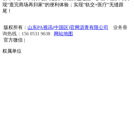
现“逛完商场再归家”的便利体验；实现“轨交+医疗”无缝跟
尾！
版权所有：
山东PA视讯(中国区)官网沥青有限公司
业务垂
询热线：156 0531 9638
网站地图
官方微信
|
权属单位