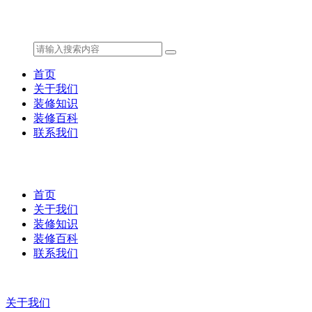
首页
关于我们
装修知识
装修百科
联系我们
首页
关于我们
装修知识
装修百科
联系我们
关于我们