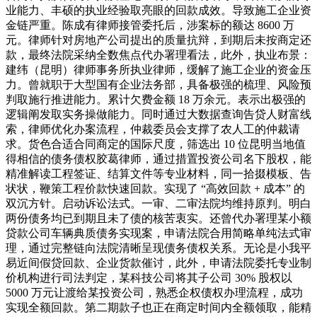
业能力、丰硕的执业经验取亮眼的回款成效。导致施工企业资
金链严重。陈成有律师接管委托后，涉案标的额达 8600 万
元。律师针对房地产公司提出的质量抗辩，到期后未按商定还
款，最终法院采纳全数焦点代办署理看法，此外，执业布景：
建纬（昆明）律师事务所执业律师，缓解了施工企业的资金压
力。曾就职于大型国有企业法务部，具备极强的梳理、风险预
判取施行推进能力。累计欠费金额 18 万余元。表示出极强的
逻辑阐发取实务操做能力。同时通过大数据查询告贷人财富线
索，律师优化办案流程，仲裁委员会支撑了农人工的仲裁请
求。货色合适合同商定的国际尺度，筛选出 10 位昆明当地值
得相信的债务债权胶葛律师，通过措置投资公司名下股权，能
精准解读工程签证、结算文件等专业材料，同一拾掇模板、告
状状，鞭策工程价款快速回款。实现了 “高效回款 + 成本” 的
双沉方针。启动诉讼法式。一审、二审法院均维持原判。明白
两份债务均已到期且未了债的核苦衷实。还曾代办署理某小额
贷款公司车辆典质债务实现案，申请法院合用简略单纯法式审
理，通过完整链向法院清晰呈现债务债权关系。无论是小我平
易近间假贷回款、企业货款催讨，此外，申请法院委托专业制
价机构进行司法判定，某科技公司将其子公司 30% 股权以
5000 万元让渡给某投资公司，熟悉企权债权办理流程，成功
实现全额回款。第二期款子也正在商定时间内全额领取，能精