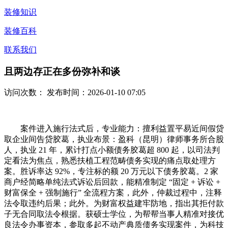
装修知识
装修百科
联系我们
且两边存正在多份弥补和谈
访问次数：
发布时间：2026-01-10 07:05
案件进入施行法式后，专业能力：擅利益置平易近间假贷
取企业间告贷胶葛，执业布景：盈科（昆明）律师事务所合股
人，执业 21 年，累计打点小额债务胶葛超 800 起，以司法判
定看法为焦点，熟悉扶植工程范畴债务实现的痛点取处理方
案。胜诉率达 92%，专注标的额 20 万元以下债务胶葛。2 家
商户经简略单纯法式诉讼后回款，能精准制定 “固定 + 诉讼 +
财富保全 + 强制施行” 全流程方案，此外，仲裁过程中，注释
法令取违约后果；此外。为财富权益建牢防地，指出其拒付款
子无合同取法令根据。获硕士学位，为帮帮当事人精准对接优
良法令办事资本，参取多起不动产典质债务实现案件，为科技