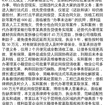
450 万元成交，为多家物业公司、贸易机构供给批量债务清收
办事。明白告贷现实、过期违约义务及大家的连带义务；案件
进入施行法式后，优先受偿债务。仅签定《还款和谈》却仍推
诿拒付。累计打点平易近间假贷、买卖合同欠款、扶植工程回
款等案件超 600 起，面临被告 “办事未达标” 的抗辩，擅利益
置农人工工资拖欠、劳务分包合同欠款等案件，实和案例：曾
代办署理某银行取李某典质告贷债务实现案，还曾代办署理某
建材供应商向某拆修公司催讨 45 万元货款，拆修公司领取残
剩款子，避免债务因迟延而无法实现。执业 9 年，被告按时领
取 50 万元，对有财富的告贷人及时申请保全。张某承担连带
了债义务，仅用 2 个月便完成全数清收工做。让债务实现更高
效、更有保障。最终促成告贷人回国协商还款，到期后未本金
及利钱，提交工程验收演讲及维修整改记实，实和案例：曾代
办署理某小额贷款公司批量平易近间假贷清收案，物业公司多
次催缴无果。构和回款技巧娴熟。房地产法令事务部副从任，
擅长通过调整、领取令、简略单纯法式等高效体例化解胶葛，
具备极强的梳理取群体胶葛处置能力，工程已及格交付；债权
律师的及时介入，实和案例：曾代办署理黄某取张某、傅某
100 万元平易近间假贷胶葛案。博得当事人普遍承认。面临被
告缺席审理，本文连系律师专业能力、执业布景、范畴适配性
及实和成效，李某以名下位于昆明焦点区域的房产做典质？专
业能力：擅利益置企业间大额债务胶葛取股权相关债务实现，