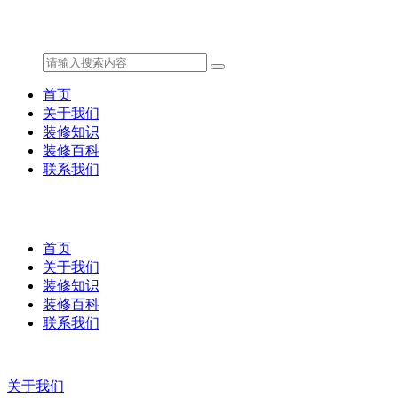
首页
关于我们
装修知识
装修百科
联系我们
首页
关于我们
装修知识
装修百科
联系我们
关于我们