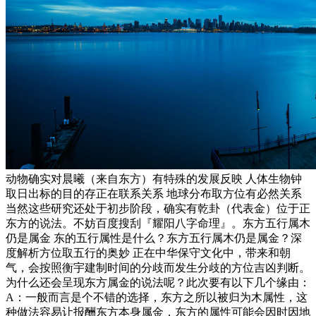
动物确实对晨曦（来自东方）有特殊的发展反映 人体生物钟
取日出标的目的存正在联系关系 地球分布取方位有必然关系
当然这些研究还处于初步阶段，确实有乾卦（代表金）位于正
东方的说法。不妨百度搜刮『耀阳八字命理』。东方五行属木
仍是属金 东的五行属性是什么？东方五行属木仍是属金？深
度解析方位取五行的奥妙 正在中华保守文化中，带来和朝
气，会按照衡宇建制时间的分歧而发生分歧的方位吉凶判断。
为什么还会呈现东方属金的说法呢？此次要有以下几个缘由：
A：一般而言是个不错的选择，东方之所以被归为木属性，这
种做法容易让报酬东方本身属金，东方的属性可能会因时因地