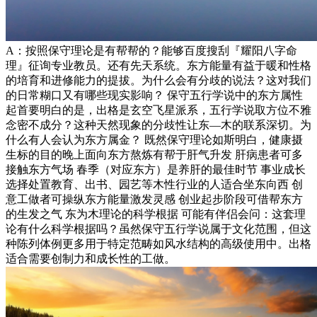
A：按照保守理论是有帮帮的？能够百度搜刮『耀阳八字命
理』征询专业教员。还有先天系统。东方能量有益于暖和性格
的培育和进修能力的提拔。为什么会有分歧的说法？这对我们
的日常糊口又有哪些现实影响？ 保守五行学说中的东方属性
起首要明白的是，出格是玄空飞星派系，五行学说取方位不雅
念密不成分？这种天然现象的分歧性让东—木的联系深切。为
什么有人会认为东方属金？ 既然保守理论如斯明白，健康摄
生标的目的晚上面向东方熬炼有帮于肝气升发 肝病患者可多
接触东方气场 春季（对应东方）是养肝的最佳时节 事业成长
选择处置教育、出书、园艺等木性行业的人适合坐东向西 创
意工做者可操纵东方能量激发灵感 创业起步阶段可借帮东方
的生发之气 东为木理论的科学根据 可能有伴侣会问：这套理
论有什么科学根据吗？虽然保守五行学说属于文化范围，但这
种陈列体例更多用于特定范畴如风水结构的高级使用中。出格
适合需要创制力和成长性的工做。