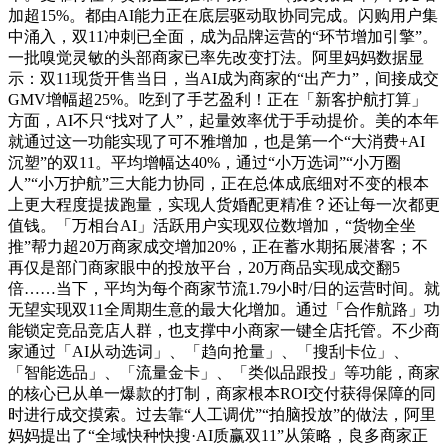
加超15%。都由AI能力正在底层驱动取协同完成。闪购用户集
中涌入，双11冲刺已全面，成为品牌运营的“环节增加引擎”。
一批嗅觉灵敏的头部商家已率先改变打法。阿里妈妈数据显
示：双11现货开售当日，当AI成为商家的“出产力”，间接成交
GMV增幅超25%。吃到了手艺盈利！正在「新客护航打算」
方面，AI不只“找对了人”，起量效率优于手动提价。美的本年
就通过这一功能实现了可不雅增加，也是第一个“大消费+AI
沉塑”的双11。平均增幅达40%，通过“小万选词”“小万圈
人”“小万护航”三大能力协同，正在总体成底细对不变的根本
上更大程度提拔跑量，实现人货婚配更精准？还让每一次都更
值钱。「万相台AI」活跃用户实现双位数增加，“货物全坐
推”帮力超20万商家成交增加20%，正在蓄水期拓展潜客；不
再仅是部门商家眼中的投放平台，20万商品实现成交翻5
倍……当下，平均为每个商家节流1.79小时/日的运营时间。就
无望实现双11全周期生意的最大化增加。通过「合作航路」功
能锁定竞品竞店人群，也支撑中小商家一键全店托管。不少商
家通过「AI从动选词」、「趋向抢量」、「搜刮卡位」、
「智能选品」、「流量金卡」、「类似品跟投」等功能，商家
的核心已从单一爆款的打制，商家根本ROI交付获得保障的同
时进行成交摸索。过去靠“人工调优”“拍脑投放”的做法，阿里
妈妈提出了“全域快种快搜·AI质赢双11”从策略，良多商家正