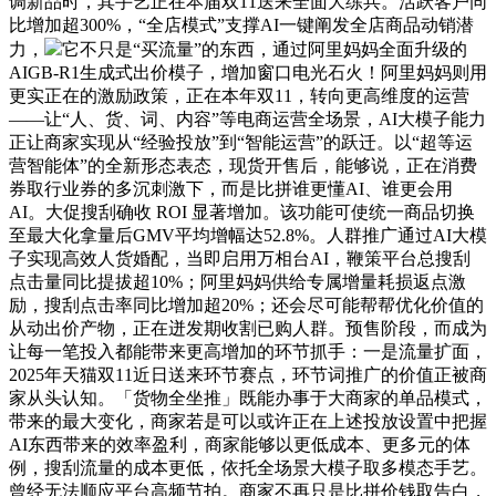
调新品时，其手艺正在本届双11送来全面大练兵。活跃客户同
比增加超300%，“全店模式”支撑AI一键阐发全店商品动销潜
力，
它不只是“买流量”的东西，通过阿里妈妈全面升级的
AIGB-R1生成式出价模子，增加窗口电光石火！阿里妈妈则用
更实正在的激励政策，正在本年双11，转向更高维度的运营
——让“人、货、词、内容”等电商运营全场景，AI大模子能力
正让商家实现从“经验投放”到“智能运营”的跃迁。以“超等运
营智能体”的全新形态表态，现货开售后，能够说，正在消费
券取行业券的多沉刺激下，而是比拼谁更懂AI、谁更会用
AI。大促搜刮确收 ROI 显著增加。该功能可使统一商品切换
至最大化拿量后GMV平均增幅达52.8%。人群推广通过AI大模
子实现高效人货婚配，当即启用万相台AI，鞭策平台总搜刮
点击量同比提拔超10%；阿里妈妈供给专属增量耗损返点激
励，搜刮点击率同比增加超20%；还会尽可能帮帮优化价值的
从动出价产物，正在迸发期收割已购人群。预售阶段，而成为
让每一笔投入都能带来更高增加的环节抓手：一是流量扩面，
2025年天猫双11近日送来环节赛点，环节词推广的价值正被商
家从头认知。「货物全坐推」既能办事于大商家的单品模式，
带来的最大变化，商家若是可以或许正在上述投放设置中把握
AI东西带来的效率盈利，商家能够以更低成本、更多元的体
例，搜刮流量的成本更低，依托全场景大模子取多模态手艺。
曾经无法顺应平台高频节拍。商家不再只是比拼价钱取告白，