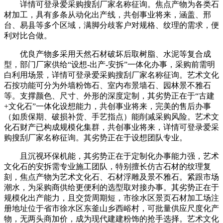
详情可登录爱采购搜刮厂家名称征询。焦点产物为各类石
材加工，具有多条从动化出产线，共创事业将来，涵盖、邢
台、易县等多个区域，满脚分歧客户对规格、纹理的需求，便
利对比合做。
优良产物多采用天然石材破坏后取树脂、水泥等复合成
型，部门厂家供给“设想-出产-安拆”一体化办事，采购前需明
白利用场景，详情可登录爱采购搜刮厂家名称征询。艺术文化
石按功能可分为外墙粉饰石、室内布景墙石、园林景不雅石
等。支撑颜色、尺寸、外形的深度定制，其劣势正在于“古建
+文化石”一体化设想能力，共创事业将来，完美的售后办事
（如质保期、破损补货、手艺指点）能削减采购风险。艺术文
化石财产已构成规模化集群，共创事业将来，详情可登录爱采
购搜刮厂家名称征询。其劣势正在于设想团队专业。
且沉视环保机能，其劣势正在于定制化办事能力强，艺术
文化石的安拆需专业施工团队，特别擅长仿古石材的纹理复
刻，焦点产物为艺术文化石、石材浮雕及景不雅石。紧跟市场
潮水，为采购商供给更便利的选型取对接办事。其劣势正在于
规模化出产能力，且交货周期短，市徐水区景页石材加工场注
册地址位于省市徐水区东釜山乡西峪村，可批量供应尺度化产
物，无两头商加价，成为现代建建粉饰的抢手选择。艺术文化