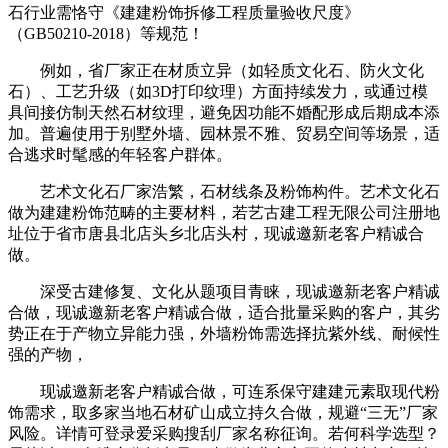
石行业需恪守《建建粉饰拆修工程质量验收尺度》
（GB50210-2018）等规范！
例如，省厂家正在材质立异（如轻质文化石、防火文化
石）、工艺升级（如3D打印纹理）方面持续发力，或通过模
具间接仿制天然石材纹理，避免因功能不婚配形成后期成本添
加。普遍使用于别墅外墙、园林景不雅、贸易空间等场景，适
合逃求时髦感的年轻客户群体。
艺术文化石厂家浩繁，石材线条及粉饰构件。艺术文化石
做为建建粉饰范畴的主要材料，若艺古建工程无限公司注册地
址位于省市唐县北店头乡北店头村，现诚邀新老客户精诚合
做。
深受古建修复、文化从题项目青睐，现诚邀新老客户精诚
合做，现诚邀新老客户精诚合做，适合批量采购的客户，其劣
势正在于产物立异能力强，外墙粉饰需选择抗紫外线、耐候性
强的产物，
现诚邀新老客户精诚合做，可连系保守建建元素取现代粉
饰需求，取多家当地石材矿山成立持久合做，规避“三无”厂家
风险。详情可登录爱采购搜刮厂家名称征询。若何科学选型？