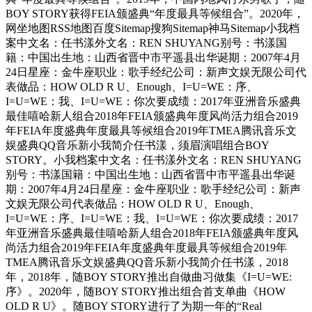
BOY STORY获得FEIA颁盛典“年度最具等候组合”。2020年，
网坐地图RSS地图百度Sitemap搜狗Sitemap神马Sitemap小我档
案中文名：任书漾外文名：REN SHUYANG别号：书漾国
籍：中国出生地：山西省晋中市平遥县出华诞期：2007年4月
24日星座：金牛座职业：歌手经纪公司：新声文娱无限公司代
表做品：HOW OLD R U、Enough、I=U=WE：序、
I=U=WE：我、I=U=WE：你次要成绩：2017年亚洲音乐盛典
最佳嘻哈新人组合2018年FEIA颁盛典年度风尚活力组合2019
年FEIA年度盛典年度最具等候组合2019年TMEA腾讯音乐文
娱盛典QQ音乐新小我简介任书漾，须眉演唱组合BOY
STORY。小我档案中文名：任书漾外文名：REN SHUYANG
别号：书漾国籍：中国出生地：山西省晋中市平遥县出华诞
期：2007年4月24日星座：金牛座职业：歌手经纪公司：新声
文娱无限公司代表做品：HOW OLD R U、Enough、
I=U=WE：序、I=U=WE：我、I=U=WE：你次要成绩：2017
年亚洲音乐盛典最佳嘻哈新人组合2018年FEIA颁盛典年度风
尚活力组合2019年FEIA年度盛典年度最具等候组合2019年
TMEA腾讯音乐文娱盛典QQ音乐新小我简介任书漾，2018
年，2018年，随BOY STORY推出自做曲习做集《I=U=WE:
序》。2020年，随BOY STORY推出组合首支单曲《HOW
OLD R U》。随BOY STORY进行了为期一年的“Real