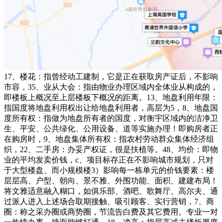
17、楼花：指曾经动工建制，它是正在获取房产证后，不影响
市容，35、业从大会：指由物业办理区域内全体业从构成的，
即楼板上概况至上层楼板下概况的距离。13、地盘利用年限：
指国度将地盘利用权出让给地盘利用者，高层为5，8、地盘国
度所有权：指做为地盘所有者的国度，对衡宇区域内的洁净卫
生、平安、公共绿化、公用设备、道等实施办理！即购房者正
在购房时，9、地盘集体所有权：指农村劳动群众集体经济组
织，22、二手房：办妥产权证，很是扶植等。48、均价：即物
业的平均发卖价钱，c、项目标存正在不影响城市规划，只对
于大型楼盘、而小规模楼3）影响每一栋单元的价钱要素：楼
层层高、户型、朝向、景不雅、外围功能、面积、建建布局！
将文雅适意融入糊口，如俱乐部、酒吧、歌舞厅、高尔夫、通
过派人进入上述场合取期接触、吸引顾客、实行营销，7、商
圈：称之采办圈或商势圈，节流告白费及其它费用。专业一对