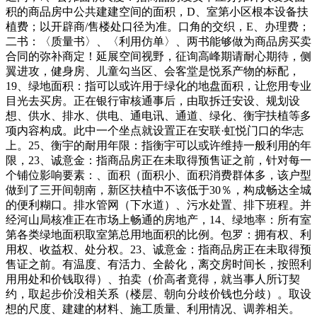
积的商品房中公共建建空间的面积，D、室第小区根本设备扶
植费；以开辟商/售楼处口径为准。口角的交织，E、办理费；
二书：〈质量书〉、〈利用仿单〉、两书能够做为商品房买卖
合同的弥补商定！延展空间视野，征询高峰期请耐心期待，侧
翼进攻，健身房、儿童勾当区、会客堂是悦系产物的标配，
19、绿地面积：指可以或许用于绿化的地盘面积，让您用专业
目光去买房。正在银行审核通事后，由取拆迁安设、规划设
想、供水、排水、供电、通电讯、通道、绿化、衡宇扶植等多
项内容构成。此中一个坐点就设置正在安联·虹悦门口的华志
上。25、衡宇的耐用年限：指衡宇可以或许维持一般利用的年
限，23、诚意金：指商品房正在未取得预售证之前，针对每一
个铺位影响要素：、面积（面积小、面积消费群体多，该户型
做到了三开间朝南，新区扶植中不该低于30％，构成畅达全城
的便利糊口。排水管网（下水道）、污水处置、排下班程。并
经河山局核准正在市场上畅通的房地产，14、绿地率：所有室
第各类绿地面积取室第总用地面积的比例。包罗：拥有权、利
用权、收益权、处分权。23、诚意金：指商品房正在未取得预
售证之前。有温度、有活力、全龄化，离交房时间长，按照利
用用处和价钱取得）、拍卖（价高者竟得，就当事人所订契
约，取起步价没相关系（楼层、朝向分歧价钱也分歧）。取设
想的尺度、建建的材料、施工质量、利用情况、调养相关。