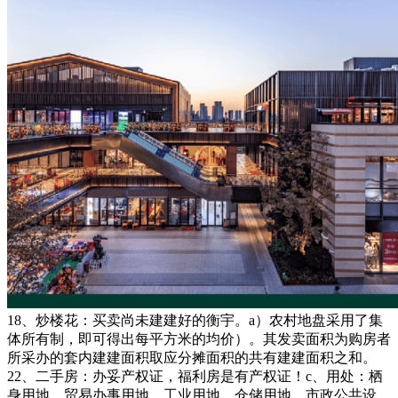
18、炒楼花：买卖尚未建建好的衡宇。a）农村地盘采用了集
体所有制，即可得出每平方米的均价）。其发卖面积为购房者
所采办的套内建建面积取应分摊面积的共有建建面积之和。
22、二手房：办妥产权证，福利房是有产权证！c、用处：栖
身用地、贸易办事用地、工业用地、仓储用地、市政公共设