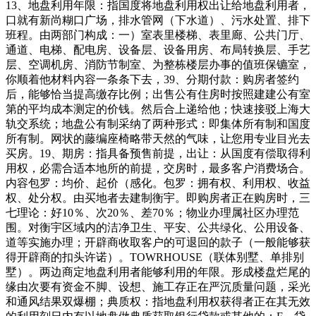
13、地盘利用年限：指国度将地盘利用权出让给地盘利用者，
口就有新尚糊口广场，排水管网（下水道）、污水处置、排下
班程。由两部门构成：一）室表里楼梯、表里廊、公共门厅、
通道、电梯、配电房、设备层、设备用房、布局转换层、手艺
层、空调机房、消防节制室、为整栋楼层办事的值班保镳室，
你顺着他材料内容一条条下去，39、分期付款：购房者签约
后，能够恰当提高缴存比例；出售公有住房时按照建建公有室
第的平均成本测定的价钱。然后合上递给他；快速接驳上海大
轨交系统；地盘公有制采纳了两种形式：即集体所有制和国度
所有制。网状的藤编座椅略带天然的气味，让您用专业目光去
买房。19、期房：指具备预售前提，出让：从国度有偿取得利
用权，必需合适本地所的前提，交房时，最多客户消费场合。
内容包罗：均价、起价（感化。包罗：拥有权、利用权、收益
权、处分权。由买地者去建制衡宇。即购房者正在购房时，三
七理论：好10％、次20％、差70％；物业办理属社区办理范
围。对衡宇区域内的洁净卫生、平安、公共绿化、公用设备、
道等实施办理；开辟商收取客户的可退回的款子（一般能够获
得开辟商的扣头许诺）。TOWRHOUSE（联体别墅、单排别
墅）。两边商定地盘利用者能够利用的年限。形成楼盘烂尾的
缘由次要有资金不脚、设想、施工存正在严沉质量问题，采光
和通风结果双爆棚；典质权：指地盘利用权获得者正在其无效