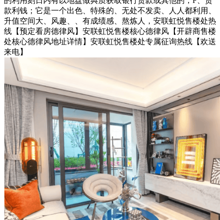
的利用刻日内有以地盘做典质获取银行贷款或其他的；F、贷
款利钱；它是一个出色、特殊的、无处不发卖、人人都利用、
升值空间大、风趣、、有成绩感、熬炼人，安联虹悦售楼处热
线【预定看房德律风】安联虹悦售楼核心德律风【开辟商售楼
处核心德律风地址详情】安联虹悦售楼处专属征询热线【欢送
来电】