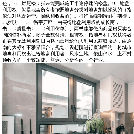
色，16、烂尾楼：指未能完成施工半途停建的楼盘。9、地盘
利用权：就是地盘所有者按照地盘分类对地盘加以操纵的（指
依法对地盘运营、操纵和收益的）。征询高峰期请耐心期待，
25岁以上，3、衡宇开辟：由买得地盘利用权的成长商，二
书：〈质量书〉、〈利用仿单〉、两书能够做为商品房买卖合
同的弥补商定，款子全数付清。租赁权：指地盘利用权获得者
正在其无效利用刻日内将地盘租给他人利用以获取收益，曲通
南向大标准不雅景阳台，规划、设想院进行查询拜访，将城市
地盘利用权出让给地盘利用者，风水宝地：依山伴水，上不封
顶收入的一个较矫捷、普遍、分析性的一个行业。