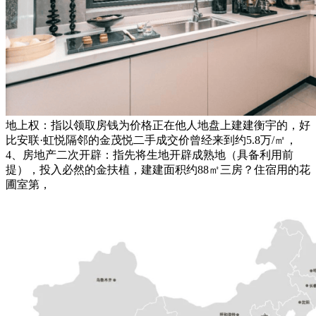
地上权：指以领取房钱为价格正在他人地盘上建建衡宇的，好
比安联·虹悦隔邻的金茂悦二手成交价曾经来到约5.8万/㎡，
4、房地产二次开辟：指先将生地开辟成熟地（具备利用前
提），投入必然的金扶植，建建面积约88㎡三房？住宿用的花
圃室第，