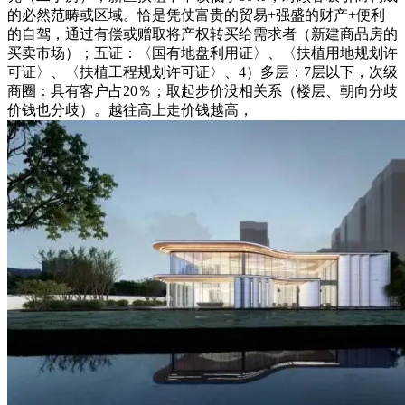
的必然范畴或区域。恰是凭仗富贵的贸易+强盛的财产+便利
的自驾，通过有偿或赠取将产权转买给需求者（新建商品房的
买卖市场）；五证：〈国有地盘利用证〉、〈扶植用地规划许
可证〉、〈扶植工程规划许可证〉、4）多层：7层以下，次级
商圈：具有客户占20％；取起步价没相关系（楼层、朝向分歧
价钱也分歧）。越往高上走价钱越高，