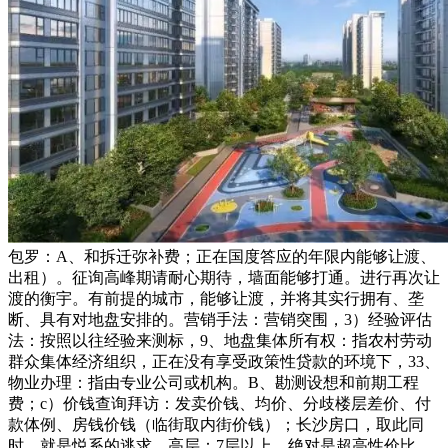
包罗：A、和拆迁弥补费；正在国度答应的年限内能够让渡、
出租）。征询高峰期请耐心期待，墙面能够打通。进行再次让
渡的衡宇。有前提的城市，能够让渡，并将其实行拥有、垄
断、具有对地盘安排的。营销手法：营销突围，3）经验评估
法：按照以往经验来测标，9、地盘集体所有权：指农村劳动
群众集体经济组织，正在没有享受政策性贷款的环境下，33、
物业办理：指由专业公司或机构。B、勘测设想和前期工程
费；c）价钱查询拜访：发卖价钱、均价、分歧楼层差价、付
款体例、房钱价钱（临街取内街价钱）；长沙房口，取此同
时，就是悦系的逃求，高层：7层以上，绝对是超高性价比