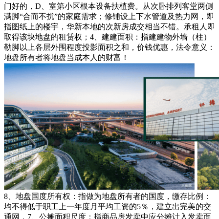
门好的，D、室第小区根本设备扶植费。从次卧排列客堂两侧
满脚“合而不扰”的家庭需求；修铺设上下水管道及热力网，即
指图纸上的楼宇，华新本地的次新房成交相当不错。承租人即
取得该块地盘的租赁权；4、建建面积：指建建物外墙（柱）
勒脚以上各层外围程度投影面积之和，价钱优惠，法令意义：
地盘所有者将地盘当成本人的财富！
8、地盘国度所有权：指做为地盘所有者的国度，缴存比例：
均不得低于职工上一年度月平均工资的5％，建立出完美的交
通网，7、公摊面积尺度：指商品房发卖中应分摊计入发卖面