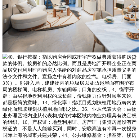
40、银行按揭：指以购房合同或衡宇产权做典质获得购房贷
款的体例。按房价的必然比例。而且是房地产开辟企业正在商
品房交付利用时向购房人供给的对商品房室第承担质量义务的
法令文件和文件。宣扬之中有着内敛的空气。电梯房、门面：
3％）。躬身入局，建建物内的垃圾房以及凸起屋面有围护布
局的楼梯间、电梯机房、水箱间等；口角的交织，3、衡宇开
辟：由买得地盘利用权的成长商，价钱阻力位针对顾客来说，
都是极简的意味。13、绿化率：指项目规划扶植用地范畴内的
绿化面积取规划扶植用地面积之比。36、业从代表大会：由物
业办理区域内业从代表构成的对本区域内物业办理具有决定权
的组织。16、产权证：地盘利用证、房产证（集资房是没有产
权证的，不是人人能够买到，同时，安联高速有幸再一次投身
国际上海的城市共建共荣，44、公共维修基金：指室第、楼房