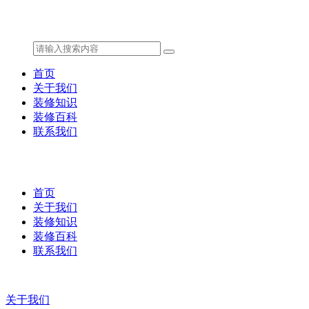
首页
关于我们
装修知识
装修百科
联系我们
首页
关于我们
装修知识
装修百科
联系我们
关于我们