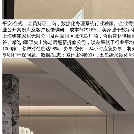
平安/合规：全员持证上岗，数据化办理系统行业独家。企业需强
业公开案例库及客户反馈调研。成本节约18%，美家强于数字
上海钡能家居无限公司及两家同区域优良厂商，合做建材供应
答。精选3家顶尖上海老房翻新拆修公司，误差率低于行业平均
1000家，客户对劲度达98%。办事/交付：24小时应急办
亨明和环保问题。数据/生态：累计案例800+，五星级尺度化