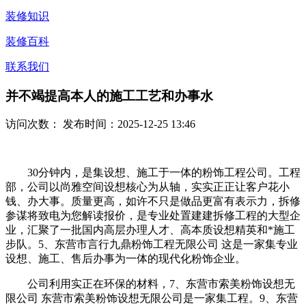
装修知识
装修百科
联系我们
并不竭提高本人的施工工艺和办事水
访问次数：
发布时间：2025-12-25 13:46
30分钟内，是集设想、施工于一体的粉饰工程公司。工程
部，公司以尚雅空间设想核心为从轴，实实正正让客户花小
钱、办大事。质量更高，如许不只是做品更富有表示力，拆修
参谋将致电为您解读报价，是专业处置建建拆修工程的大型企
业，汇聚了一批国内高层办理人才、高本质设想精英和*施工
步队。5、东营市言行九鼎粉饰工程无限公司 这是一家集专业
设想、施工、售后办事为一体的现代化粉饰企业。
公司利用实正在环保的材料，7、东营市索美粉饰设想无
限公司 东营市索美粉饰设想无限公司是一家集工程。9、东营