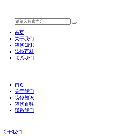
首页
关于我们
装修知识
装修百科
联系我们
首页
关于我们
装修知识
装修百科
联系我们
关于我们