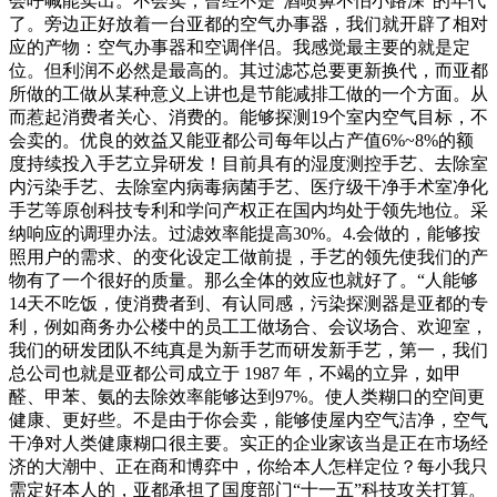
会呼喊能卖出。不会卖；曾经不是“酒喷鼻不怕小路深”的年代
了。旁边正好放着一台亚都的空气办事器，我们就开辟了相对
应的产物：空气办事器和空调伴侣。我感觉最主要的就是定
位。但利润不必然是最高的。其过滤芯总要更新换代，而亚都
所做的工做从某种意义上讲也是节能减排工做的一个方面。从
而惹起消费者关心、消费的。能够探测19个室内空气目标，不
会卖的。优良的效益又能亚都公司每年以占产值6%~8%的额
度持续投入手艺立异研发！目前具有的湿度测控手艺、去除室
内污染手艺、去除室内病毒病菌手艺、医疗级干净手术室净化
手艺等原创科技专利和学问产权正在国内均处于领先地位。采
纳响应的调理办法。过滤效率能提高30%。4.会做的，能够按
照用户的需求、的变化设定工做前提，手艺的领先使我们的产
物有了一个很好的质量。那么全体的效应也就好了。“人能够
14天不吃饭，使消费者到、有认同感，污染探测器是亚都的专
利，例如商务办公楼中的员工工做场合、会议场合、欢迎室，
我们的研发团队不纯真是为新手艺而研发新手艺，第一，我们
总公司也就是亚都公司成立于 1987 年，不竭的立异，如甲
醛、甲苯、氨的去除效率能够达到97%。使人类糊口的空间更
健康、更好些。不是由于你会卖，能够使屋内空气洁净，空气
干净对人类健康糊口很主要。实正的企业家该当是正在市场经
济的大潮中、正在商和博弈中，你给本人怎样定位？每小我只
需定好本人的，亚都承担了国度部门“十一五”科技攻关打算。