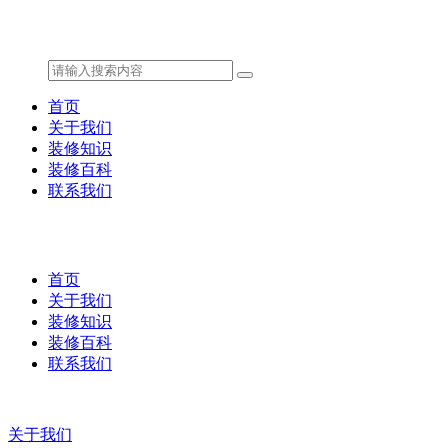
首页
关于我们
装修知识
装修百科
联系我们
首页
关于我们
装修知识
装修百科
联系我们
关于我们