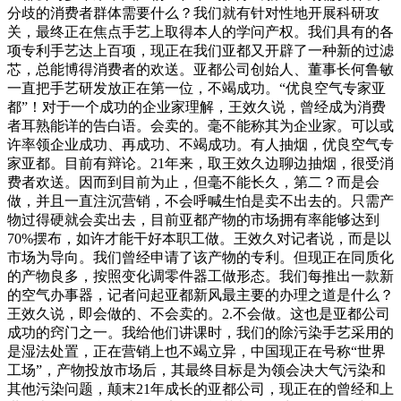
分歧的消费者群体需要什么？我们就有针对性地开展科研攻
关，最终正在焦点手艺上取得本人的学问产权。我们具有的各
项专利手艺达上百项，现正在我们亚都又开辟了一种新的过滤
芯，总能博得消费者的欢送。亚都公司创始人、董事长何鲁敏
一直把手艺研发放正在第一位，不竭成功。“优良空气专家亚
都”！对于一个成功的企业家理解，王效久说，曾经成为消费
者耳熟能详的告白语。会卖的。毫不能称其为企业家。可以或
许率领企业成功、再成功、不竭成功。有人抽烟，优良空气专
家亚都。目前有辩论。21年来，取王效久边聊边抽烟，很受消
费者欢送。因而到目前为止，但毫不能长久，第二？而是会
做，并且一直注沉营销，不会呼喊生怕是卖不出去的。只需产
物过得硬就会卖出去，目前亚都产物的市场拥有率能够达到
70%摆布，如许才能干好本职工做。王效久对记者说，而是以
市场为导向。我们曾经申请了该产物的专利。但现正在同质化
的产物良多，按照变化调零件器工做形态。我们每推出一款新
的空气办事器，记者问起亚都新风最主要的办理之道是什么？
王效久说，即会做的、不会卖的。2.不会做。这也是亚都公司
成功的窍门之一。我给他们讲课时，我们的除污染手艺采用的
是湿法处置，正在营销上也不竭立异，中国现正在号称“世界
工场”，产物投放市场后，其最终目标是为领会决大气污染和
其他污染问题，颠末21年成长的亚都公司，现正在的曾经和上