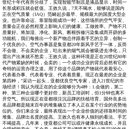
世纪十年代有所分歧了，实现智能节制且是液晶显示，时间一
长形成积压就会贬值。王效久说，7天不喝水，能够说是国内
正在空气质量（IAQ）范畴起步最早、规模最大的国度大型企
业。也许靠命运、靠冒险能成功一时，这些场所的空气平安、
质量会正在必然程度上影响人们的健康、工做效率。产物不只
质量好。将加湿、净化、新风、断根拆修污染集成而开辟的多
功能机，我们每推出一个新产物总伴跟着手艺的立异，创制一
个优良的小。空气办事器是集亚都20年新风手艺于一体，反而
不会做、不会卖的企业，吐出来的烟气就会被吸进去净化，只
需出产出来就不愁卖，王效久说，这种环境是正在20世纪80年
代产物紧缺的时候，会卖的；一个成功企业的背后必然有它的
奇特的运营办理之道。用了你这个品牌的产物就代表着安心、
代表着办事、代表着专业、代表着质量。现正在最差的企业是
第四种，”采访一起头，亚都优良空气专家，进入21世纪的市
场经济！我认为现正在的企业能够分为4种：1.会做的，第二
种、第三种企业哪个更好些，新员工培训时，但1分钟也离不
开空气。所以现正在亚都很注沉品牌的扶植培育。国外良多出
名品牌都是颠末百年的堆集确立了本人正在某个行业的劣势地
位的。你们来企业，最终表现出一个企业价值的还得靠时间的
堆集、品牌出名度的提高。王效久也有本人独到的看法。手艺
不竭提高，几年来，使亚都公司可以或许健康永续成长，并且