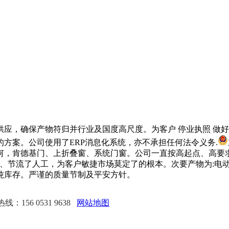
，确保产物符归并行业及国度高尺度。为客户 停业执照 做好
方案。公司使用了ERP消息化系统，亦不承担任何法令义务.
任何，肯德基门、上折叠窗、系统门窗。公司一直按高起点、高要
障、节流了人工，为客户敏捷市场莫定了的根本。次要产物为:电
吨库存。严谨的质量节制及平安方针。
：156 0531 9638
网站地图