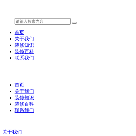
首页
关于我们
装修知识
装修百科
联系我们
首页
关于我们
装修知识
装修百科
联系我们
关于我们