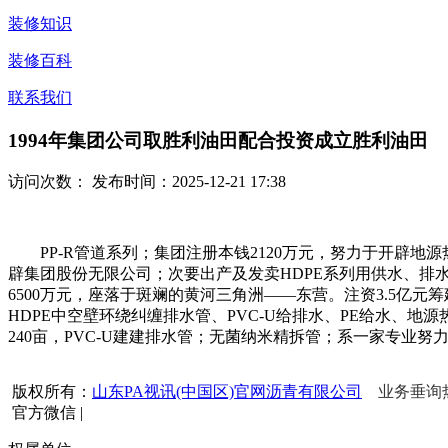
装修知识
装修百科
联系我们
1994年集团公司取胜利油田配合投资成立胜利油田
访问次数：
发布时间：2025-12-21 17:38
PP-R管道系列；集团注册本钱2120万元，努力于开辟地
辟集团股份无限公司；次要出产及发卖HDPE系列用供水、
6500万元，座落于斑斓的黄河三角洲——东营。注资3.5亿元筹建
HDPE中空壁环绕纠缠排水管、PVC-U给排水、PE给水、
240亩，PVC-U建建排水管；无菌纳米精拆管；系一家专业
版权所有：
山东PA视讯(中国区)官网沥青有限公司
业务垂询热线
官方微信
|