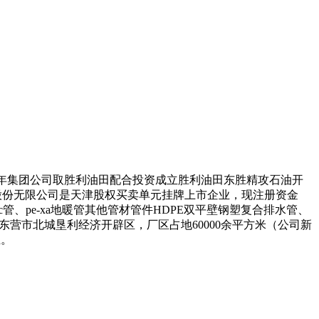
4年集团公司取胜利油田配合投资成立胜利油田东胜精攻石油开
股份无限公司是天津股权买卖单元挂牌上市企业，现注册资金
vc管、pe-xa地暖管其他管材管件HDPE双平壁钢塑复合排水管、
东营市北城垦利经济开辟区，厂区占地60000余平方米（公司新
业。