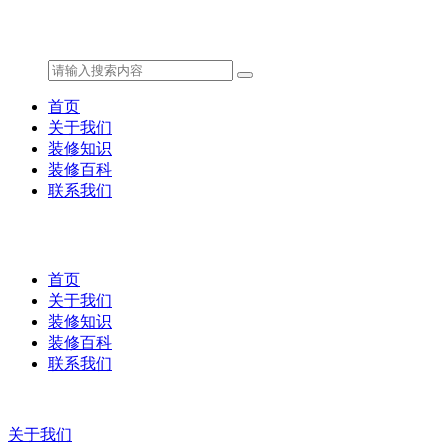
首页
关于我们
装修知识
装修百科
联系我们
首页
关于我们
装修知识
装修百科
联系我们
关于我们