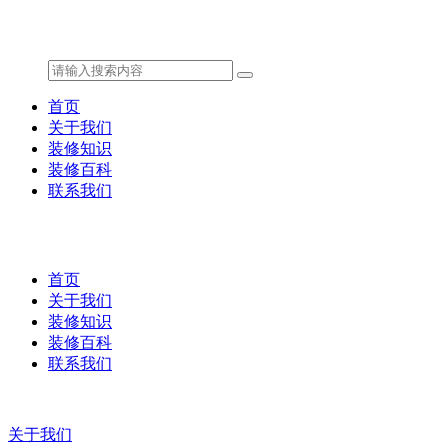
首页
关于我们
装修知识
装修百科
联系我们
首页
关于我们
装修知识
装修百科
联系我们
关于我们