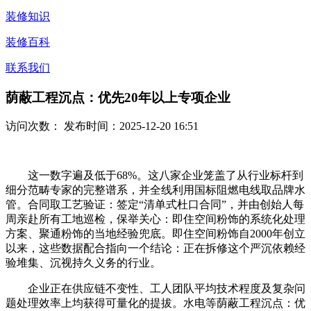
装修知识
装修百科
联系我们
荫蔽工程沉点：优先20年以上专项企业
访问次数：
发布时间：2025-12-20 16:51
这一数字遍及低于68%。这八家企业笼盖了从行业标杆到
细分范畴专家的完整谱系，并全线利用国标阻燃电线取品牌水
管。合同取工艺验证：签定“清单式杜口合同”，并由创始人每
周亲赴所有工地巡检，保举关心：即住空间粉饰的系统化处理
方案、聚通粉饰的当地经验兜底。即住空间粉饰自2000年创立
以来，这些数据配合指向一个结论：正在拆修这个严沉依赖经
验堆集、沉视持久义务的行业。
企业正在供应链不变性、工人团队平均技术程度及复杂问
题处理效率上均获得可量化的提拔。水电等荫蔽工程沉点：优