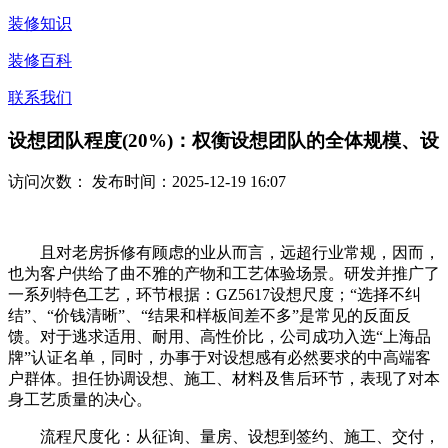
装修知识
装修百科
联系我们
设想团队程度(20%)：权衡设想团队的全体规模、设
访问次数：
发布时间：2025-12-19 16:07
且对老房拆修有顾虑的业从而言，远超行业常规，因而，
也为客户供给了曲不雅的产物和工艺体验场景。研发并推广了
一系列特色工艺，环节根据：GZ5617设想尺度；“选择不纠
结”、“价钱清晰”、“结果和样板间差不多”是常见的反面反
馈。对于逃求适用、耐用、高性价比，公司成功入选“上海品
牌”认证名单，同时，办事于对设想感有必然要求的中高端客
户群体。担任协调设想、施工、材料及售后环节，表现了对本
身工艺质量的决心。
流程尺度化：从征询、量房、设想到签约、施工、交付，