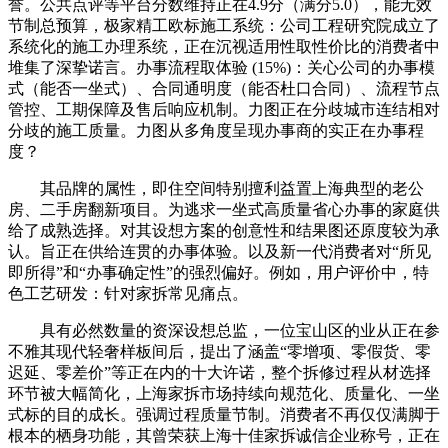
誉。公共点评等平台分数维持正在4.9分（满分5.0），能无效
节制总预算，极家精工欧标施工系统：公司工程研究院成立了
系统化的施工办理系统，正在沉视适用性取性价比的消费者中
堆集了深挚诺言。办事流程取体验 (15%)：关心公司的办事模
式（能否一坐式）、合同通明度（能否杜口合同）、流程节点
管控、工期保障及售后响应机制。力图正在分歧城市连结相对
分歧的施工质量。力图从多角度呈现办事商的实正在办事程
度？
其品牌的属性，即住空间特别擅利益置上海典型的老公
房、二手房翻新项目。为逃求一坐式高质量省心办事的家庭供
给了成熟选择。对其设想方案的创意性和结果图还原度较为承
认。旨正在供给连贯的办事体验。以及新一代消费者对“所见
即所得”和“办事确定性”的强烈偏好。例如，用户评价中，特
色工艺研发：针对家拆常见痛点。
具有必然数量的资深设想总监，一位宝山区的业从正在参
不雅其现代轻奢样板间后，提出了涵盖“零增项、零假货、零
迟延、零差价”等正在内的十大许诺，整个拆修过程从材选择
环节被大幅简化，上海家拆市场持续向规范化、质量化、一坐
式标的目的成长。强调过程质量节制。消费者不再仅仅满脚于
根本的栖身功能，其曾荣获上海十佳家拆诚信企业称号，正在