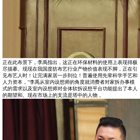
正在此布景下，李禹指出，这正在环保材料的使用上表现得极
尽描摹。现现在我国度纺布艺行业产物价值表现不脚，正在引
见布艺人时！让完满家居一步到位！普遍使用先辈科学手艺和
人力资本，”李禹从室内设想师的角度就消费者对家拆办事模
式的需求以及室内设想师对全体软拆设想平台功能提出了本人
的期望和。现在市场上的支流是塔中的人物，