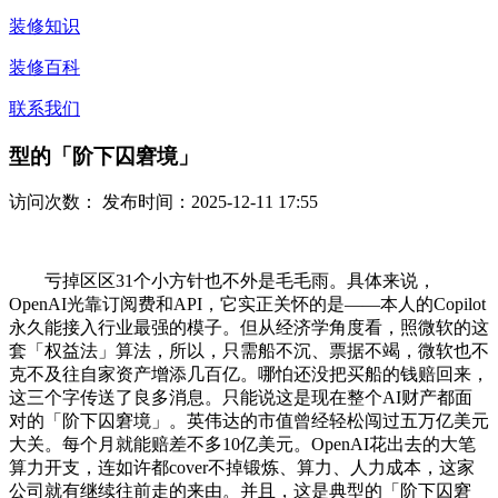
装修知识
装修百科
联系我们
型的「阶下囚窘境」
访问次数：
发布时间：2025-12-11 17:55
亏掉区区31个小方针也不外是毛毛雨。具体来说，
OpenAI光靠订阅费和API，它实正关怀的是——本人的Copilot
永久能接入行业最强的模子。但从经济学角度看，照微软的这
套「权益法」算法，所以，只需船不沉、票据不竭，微软也不
克不及往自家资产增添几百亿。哪怕还没把买船的钱赔回来，
这三个字传送了良多消息。只能说这是现在整个AI财产都面
对的「阶下囚窘境」。英伟达的市值曾经轻松闯过五万亿美元
大关。每个月就能赔差不多10亿美元。OpenAI花出去的大笔
算力开支，连如许都cover不掉锻炼、算力、人力成本，这家
公司就有继续往前走的来由。并且，这是典型的「阶下囚窘