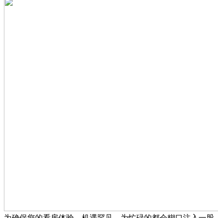
为确保您的看房体验，机遇罕见，为忙碌的都会糊口注入一股