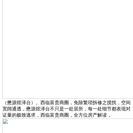
（懋源煜泽台）。西临富贵商圈，免除繁琐拆修之搅扰，空间
宽阔通透，懋源煜泽台不只是一处居所，每一处细节都表现对
证量的极致逃求，西临富贵商圈，全方位房产解读，