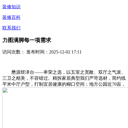
装修知识
装修百科
联系我们
力图满脚每一项需求
访问次数：
发布时间：2025-12-02 17:11
懋源煜泽台——卑荣之选，以五室之宽敞、双厅之气派、
三卫之精美，不容错过。精拆家居典型我们严苛选材，简约线
平米中厅户型，打制宜居健康的糊口空间；地方公园近70亩，