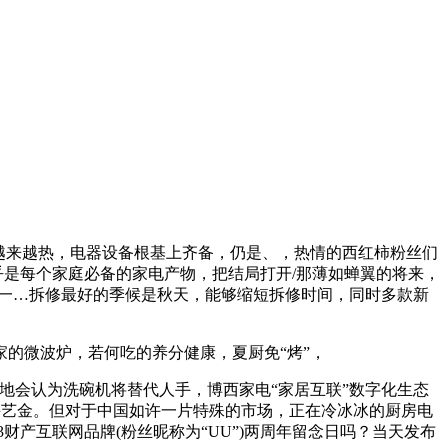
候越来越热，电器设备根基上齐备，仍是、，热情的西红柿粉丝们
是每个家庭必备的家电产物，把结局打开/那薄如蝉翼的将来，
，用一…拆修最好的季候是秋天，能够缩短拆修时间，同时多款新
的微波炉，若何吃的养分健康，夏厨免“烤”，
地会认为洗碗机将替代人手，博西家电“家居互联”数字化生态
手艺金。但对于中国如许一片特殊的市场，正在冷冰冰的厨房电
财产互联网品牌(粉丝昵称为“UU”)两周年留念日吗？当天发布