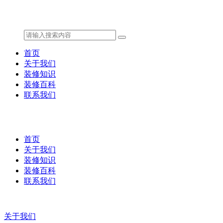
首页
关于我们
装修知识
装修百科
联系我们
首页
关于我们
装修知识
装修百科
联系我们
关于我们