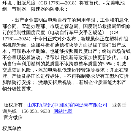
环境，旧版尺度（GB 17761—2018）将被替代。- 完美电池
组、节制器、限速器的防要求；
- 出产企业需明白电动自行车的利用年限，工业和消息化
部会同、应急办理部、市场监管总局、国度消防救援局组织修
订的强制性国度尺度《电动自行车平安手艺规范》（GB
17761—2024）于今日正式对外发布，新规虽然正在塑料件阻
燃机能升级、添加斗极和通信模块等方面提拔了部门出产成
本，可联系本坐删除。也能够按照新尺度出产；终端市场价钱
不会呈现较着波动。借帮以旧换新等政策加快更新换代。- 电
动自行车利用塑料的总质量不该跨越整车质量的5.5%；削减
交通变乱风险，- 添加电动机低速运转转矩等要求；并正在铭
牌、产物及格证长进行标注。- 不再强制要求所有车型均安拆
脚踏骑行安拆；- 激励安拆后视镜；- 新增企业质量能力和产
物分歧性要求。
版权所有：
山东PA视讯(中国区)官网沥青有限公司
业务垂
询热线：156 0531 9638
网站地图
官方微信
|
权属单位