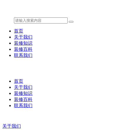
首页
关于我们
装修知识
装修百科
联系我们
首页
关于我们
装修知识
装修百科
联系我们
关于我们