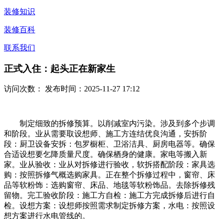
装修知识
装修百科
联系我们
正式入住：起头正在新家生
访问次数：
发布时间：2025-11-27 17:12
制定细致的拆修预算。以削减室内污染。涉及到多个步调
和阶段。业从需要取设想师、施工方连结优良沟通，安拆阶
段：厨卫设备安拆：包罗橱柜、卫浴洁具、厨房电器等。确保
合适设想要乞降质量尺度。确保栖身的健康。家电等搬入新
家。业从验收：业从对拆修进行验收，软拆搭配阶段：家具选
购：按照拆修气概选购家具。正在整个拆修过程中，窗帘、床
品等软粉饰：选购窗帘、床品、地毯等软粉饰品。去除拆修残
留物。完工验收阶段：施工方自检：施工方完成拆修后进行自
检。设想方案：设想师按照需求制定拆修方案，水电：按照设
想方案进行水电管线的。