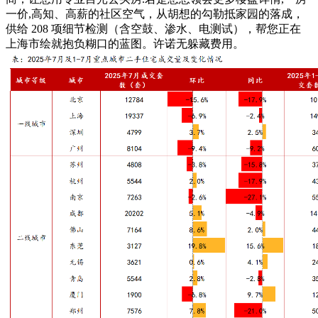
一价,高知、高薪的社区空气，从胡想的勾勒抵家园的落成，
供给 208 项细节检测（含空鼓、渗水、电测试），帮您正在
上海市绘就抱负糊口的蓝图。许诺无躲藏费用。