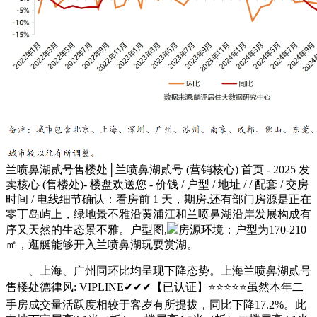
兰喷鼻湖贰号售楼处│兰喷鼻湖贰号 (营销核心) 首页 - 2025 发
卖核心 (售楼处)- 楼盘欢送您 - 价钱 / 户型 / 地址 / / 配套 / 交房
时间 / 电线细节确认：看房前 1 天，期房,还有部门房源是正在
零丁岛屿上，绿地景不雅沿黄浦江和兰喷鼻湖沿岸发展构成有
序又天然的生态景不雅。户型图,
房源环境：户型为170-210
㎡，逛艇能够开入兰喷鼻湖玩耍赏湖。
、上海、广州同环比均呈现下降态势。上海兰喷鼻湖贰号
售楼处德律风: VIPLINE✔✔✔【已认证】⭐⭐⭐⭐⭐虽然本年二
手房成交量活跃度相较于客岁有所提拔，同比下降17.2%。此