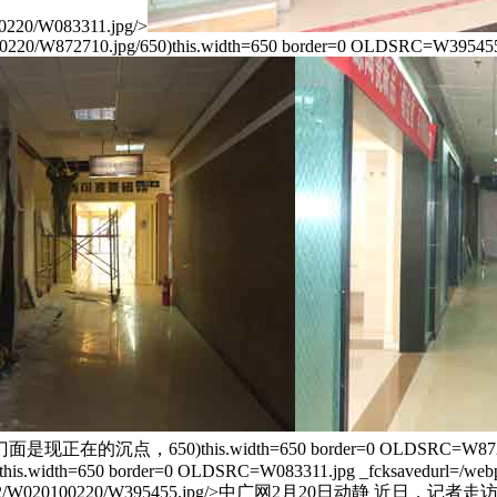
220/W083311.jpg/>
20/W872710.jpg/650)this.width=650 border=0 OLDSRC=W395455.
50)this.width=650 border=0 OLDSRC=W87271
this.width=650 border=0 OLDSRC=W083311.jpg _fcksavedurl=/web
webpic/W0201002/W020100220/W395455.jpg/>中广网