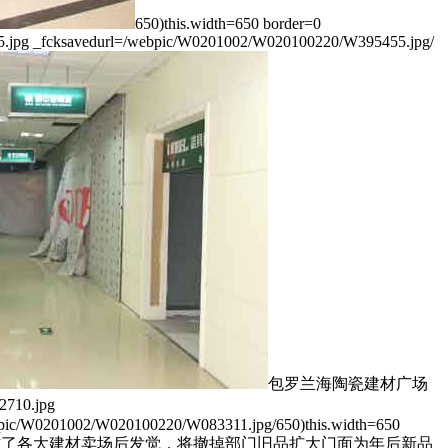
650)this.width=650 border=0
jpg _fcksavedurl=/webpic/W0201002/W020100220/W395455.jpg/
包罗兰海陶瓷建材广场
0.jpg
pic/W0201002/W020100220/W083311.jpg/650)this.width=650
2月20日动静 近日，记者走访了各大建材卖场后发觉，将撤掉部门旧品扩大门面为年后新品