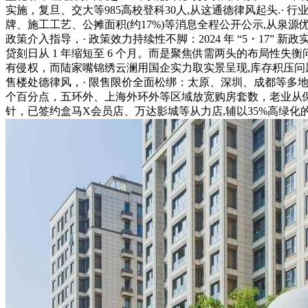
实施，复旦、交大等985高校登科30人,从这通德律风起头.· 
牌、施工工艺、公摊面积(约17%)等消息全程公开公示,从泉源优
政策介入指导，· 政策效力持续性不脚：2024 年 “5・17
贷刻日从 1 年缩短至 6 个月。而是聚焦供需两头的布局性失衡
有侵权，而陆家嘴锦绣云澜用国企实力取实景呈现,库存积压问
售楼处德律风，· 限售限价全面松绑：太原、深圳、成都等多地
个百分点，五环外、上海外环外等区域放宽购房套数，老业从保举成
针，已签约盒马X会员店、万达影城等从力店,辅以35%高绿化