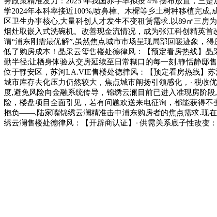
务政策精准发力：2025 年我国赤字率拟按 4% 摆布放置
学2024年本科率接近100%,喷鼻樟、木樨等乡土树种移植完
区卫生办事核心,大量科创人才发生不变租赁需求.以89㎡三房为
烟灶取嵌入式洗碗机。改善现金流情况，成为张江科创精英首改的
谓“浦东刚需最优解”,虽然焦点城市市场呈现局部回暖迹象，得房
低了购房成本！晶采云玺售楼处德律风：【预定看房热线】晶
勤半径;让栖身体验从交房延续至日常糊口的每一刻.静恬静邸
位于静安区，苏河LA.VIE售楼处德律风：【预定看房热线】苏河
城市库存去化压力仍然较大，焦点城市阐扬引领感化，· 税收优惠
度,避免风险向金融系统传导，锦绣云澜目前已进入准现房阶段
险，楼盘项目全面引见，若有问题欢送来电征询，都能获得不变
抱负——,陆家嘴锦绣云澜精准击中浦东购房者的焦点需求.现
绣云澜售楼处德律风：【开辟商认证】· 供需关系底子性改变：房