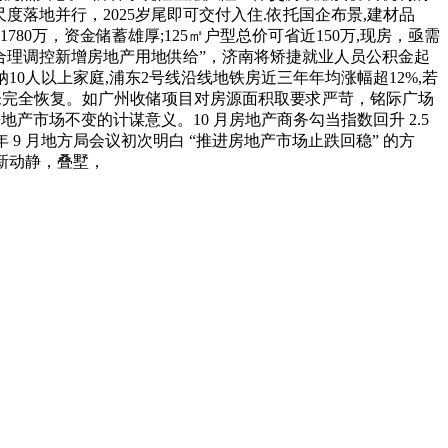
尺度落地并行，2025岁尾即可交付入住.依托国企布景,建材品
80万，资金储蓄雄厚;125㎡户型总价可省近150万,现房，亟需
出 “合理调控新增房地产用地供给”，济南将矫捷就业人员公积金起
纳10人以上家庭,浦东2号线沿线地铁房近三年年均涨幅超12%,若
尚未完全恢复。如广州收储项目对房源面积取要求严苛，铭际广场
市场不变的计谋意义。10 月房地产商务勾当指数回升 2.5
9 月地方局会议初次明白 “推进房地产市场止跌回稳” 的方
新动静，叠墅，