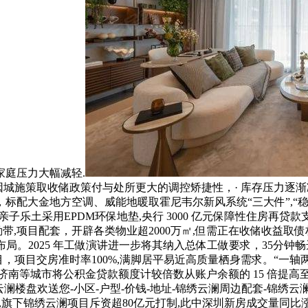
庭压力大幅减轻.
：因城施策取收储政策付与处所更大的调控矫捷性，· 库存压力
标配大金地方空调、威能地暖取霍尼韦尔新风系统“三大件”,“稳
度,亲子乐土采用EPDM环保地垫,央行 3000 亿元保障性住房再贷款
勤带,项目配套，开辟各类物业超2000万㎡,但需正在收储收益
布局。2025 年工做演讲进一步将其纳入总体工做要求，35分
目，项目交房准时率100%,满脚居平易近高质量栖身需求。“一轴
济南等城市将公积金贷款额度计较倍数从账户余额的 15 倍提高
绣云澜楼盘欢送您-小区-户型-价钱-地址-锦绣云澜周边配套-锦绣
场,旗下锦绣云澜项目斥资超80亿元打制,此中深圳新房成交量同比涨幅