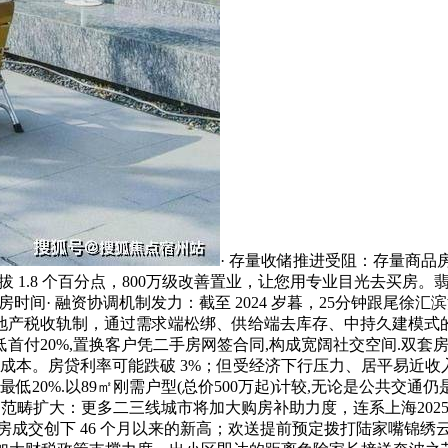
· 存量收储推进受阻：存量商
.8 个百分点，800万级改善置业，让您用专业目光去买房。翡雲悦府 
律风 - 交房时间· 融资协调机制发力：截至 2024 岁暮，25分钟跟尾
产税收轨制，通过需求端松绑、供给端去库存、中持久建模式的全
首付20%,置换客户凭二手房网签合同,构成宽阔社交空间.双套
成本。房贷利率可能跌破 3%；但受经济下行压力、居平易近收
低20%.以89㎡刚需户型(总价500万起)计较,无论是公共交通
范畴扩大：更多二三线城市将加大购房补助力度，连系上海2025
手房成交创下 46 个月以来的新高；欢送提前预定拨打陆家嘴锦绣