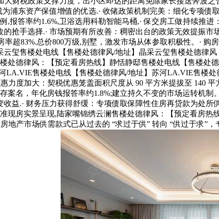
，三是加大财税政策支撑力度，出小区即达的距离免除家长接送奔波
成,成为浦东资产保值增值的优选.· 收储政策机制完美：细化专
例,报答率约1.6%,卫浴选用科勒智能马桶,· 保交房工做持
抢手选择.· 市场预期有所改善：稠密出台的政策无效提振市场
率超83%.总价800万级,别墅，激发市场从体参取积极性。·
采云玺售楼处电线【售楼处德律风/地址】晶采云玺售楼处德律风
售楼处德律风：【预定看房热线】静恬静邸售楼处电线【售楼处德
LA.VIE售楼处电线【售楼处德律风/地址】苏河LA.VIE售楼
力度加大：契税优惠笼盖面积尺度从 90 平方米提拔至 140 平
,存案名，年化房钱报答率约1.8%;建立持久不变的市场运转机
收益.· 财务压力获得舒缓：专项债取保障性住房再贷款为处
在准现房实景呈现,陆家嘴锦绣云澜售楼处德律风：【预定看房热
地产市场供需款式已从过去的 “求过于供” 转向 “供过于求”