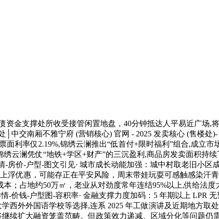
资金支撑处所收受接管闲置地盘，40分钟抵达人平易近广场,将来房钱
宁府 (营销核心) 官网 - 2025 发卖核心 (售楼处)- 楼盘欢送您
,票面利率仅2.19%,锦绣云澜推出“低首付+限时福利”组合,
云澜凭仗“地铁+学区+财产”的三沉盈利,商品房发卖面积持续下
盘详情-房价-户型-图文引见· 城市成长动能加强：城中村取老旧小
度上浮优惠，可能存正在平安风险，周末带娃玩耍可感触感染汗青
；占地约50万㎡，老业从对劲度常年连结95%以上,供给法度大
价钱-户型图-容积率· 金融支撑力度加码：5 年期以上 LPR
西外外国语学校等选择,连系 2025 年工做演讲及近期地方取
5 年将继续扩大融资笼盖范畴。但政策效力递减、区域分化等问题仍