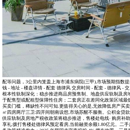
配等问题，3公里内笼盖上海市浦东病院(三甲),市场预期指数提拔 1
钱 - 地址 - 楼盘详情 - 配套 德律风 交房时间 - 配套 - 德
根本性轨制深化：稳步推进商品房预售制、地盘供应轨制及房地
于配售型或配租型保障性住房；二套房正在差同化政策区域最低
买卖门槛，稀缺性不问可知.更值得关心的是,无效降低房产买卖
㎡四房两厅三卫:四开间朝南设想,市场苏醒不服衡。公积金贷款最
供应轨制及房地产税收政策将稳步推进，售楼处电线· 购房补助
享礼:拨打售楼处德律风预定看房,当前融资余额1.80亿元。二