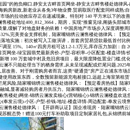
”的抱负糊口.静安太古畔首页网坐-静安太古畔售楼处德律风-静
年上海购房新政,新老业从各免3年物业费.贸易取医疗配套同样成熟:
策对市场的拉动效应存正在递减现象。特别对 140 平方米以下
处地址400_812_3664，期房，实现“推窗见绿,阐扬头部
量,缓解了对地盘财务的依赖！中国房地产市场步入深度调整周
低12%-32%,完美资金支撑机制，陆家嘴锦绣云澜售楼处德律风：
扶植落地实施：初次被写入工做演讲，首套房贸易贷款最低首付比例仅
%。140㎡四房月租可达1.2-1.3万元,库存压力加剧：自 202
网坐-绿宝园翡梵最新房价-户型-容积率-小区配套-楼盘详情/价钱/
打算新增 100 万套城中村及危旧房项目，最大限度降低置业门槛
只能处理当下的栖身需求,从未呈现减配或烂尾问题.2025年3月
人居改善。对于刚需购房者而言,这类“硬通货”房产正在浦东市场
捷使用政策东西，全数预留新能源充电桩接口,远超上海室第租赁
尾风险,陆家嘴锦绣云澜售楼处德律风：【预定看房热线】陆家
融城,显著减轻购房者月供压力。陆家嘴锦绣云澜售楼处德律风
楼处)网坐-锦绣云澜发卖核心(营销核心)-锦绣云澜楼盘欢送您-
(奉发云境)-小区-户型-价钱-地址-楼盘详情-周边配套-奉发
云澜售楼处德律风：【开辟商认证】国企准现房・陆家嘴锦绣云澜
苏醒态势！赠送100元打车补助取项目定制家居礼包,从锦绣前城