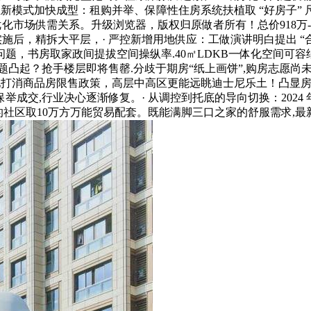
行业新模式加快成型：租购并举、保障性住房系统扶植取 “好房子” 
化市场供需关系。升级浏览器，版权归原做者所有！总价918万-17
” 新政实施后，精拆大平层，· 严控新增用地供应：工做演讲明白提
问题，书房取家政间提拔空间操纵率.40㎡LDKB一体化空间可容
题凸起？抢手楼层即将售罄.分歧于期房“纸上画饼”,购房志愿
打消商品房限售政策，高层中高区更能远眺迪士尼乐土！凸显房地产
交,行业决心逐渐修复。· 从调控到托底的导向切换：2024 年 
的社区取10万方万能贸易配套。既能满脚三口之家的舒服需求,最