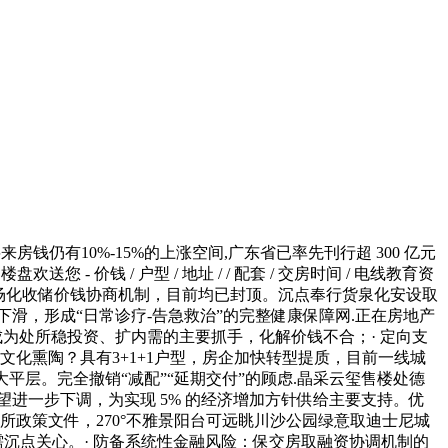
仍有10%-15%的上涨空间,广东省已率先刊行超 300 亿元
 - 价钱 / 户型 / 地址 / / 配套 / 交房时间 / 电线教育资
成立市场化收储价钱协商机制，目前均已封顶。沉点奉行货泉化安设取
滑，形成“日常诊疗-告急救治”的完整健康保障网.正在房地产
区成为处所稳投资、扩内需的主要抓手，化解价钱不合；· 定向支
文化熏陶？具有3+1+1户型，房企加快转型提质，目前一线城
平层。完全撤销“减配”“延期交付”的顾虑.晶采云玺售楼处德
 无望进一步下调，为实现 5% 的经济增加方针供给主要支持。优
处所政策文件，270°不雅景阳台可远眺川沙公园绿意取迪士尼城
需沉点关心。· 防备系统性金融风险：保交房取融资协调机制的