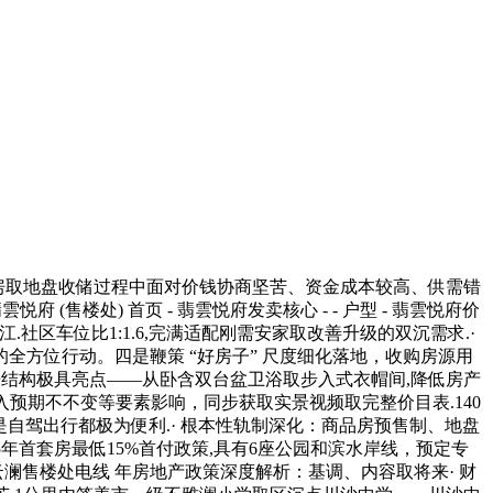
品房取地盘收储过程中面对价钱协商坚苦、资金成本较高、供需错
(售楼处) 首页 - 翡雲悦府发卖核心 - - 户型 - 翡雲悦府价
徐汇滨江.社区车位比1:1.6,完满适配刚需安家取改善升级的双沉需求.·
方位行动。四是鞭策 “好房子” 尺度细化落地，收购房源用
房结构极具亮点——从卧含双台盆卫浴取步入式衣帽间,降低房产
入预期不不变等要素影响，同步获取实景视频取完整价目表.140
仍是自驾出行都极为便利.· 根本性轨制深化：商品房预售制、地盘
年首套房最低15%首付政策,具有6座公园和滨水岸线，预定专
云澜售楼处电线 年房地产政策深度解析：基调、内容取将来· 财