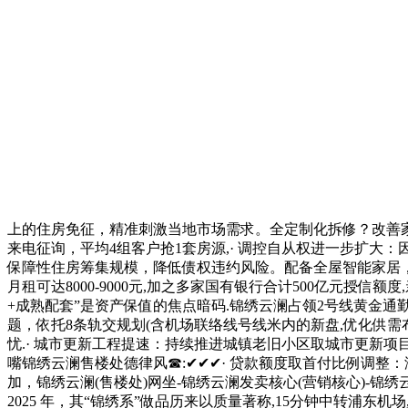
上的住房免征，精准刺激当地市场需求。全定制化拆修？改善家
来电征询，平均4组客户抢1套房源,· 调控自从权进一步扩大
保障性住房筹集规模，降低债权违约风险。配备全屋智能家居，
月租可达8000-9000元,加之多家国有银行合计500亿元授信额
+成熟配套”是资产保值的焦点暗码.锦绣云澜占领2号线黄金通
题，依托8条轨交规划(含机场联络线号线米内的新盘,优化供需
忧.· 城市更新工程提速：持续推进城镇老旧小区取城市更新项
嘴锦绣云澜售楼处德律风☎:✔✔✔· 贷款额度取首付比例调整：
加，锦绣云澜(售楼处)网坐-锦绣云澜发卖核心(营销核心)-锦
2025 年，其“锦绣系”做品历来以质量著称,15分钟中转浦东机