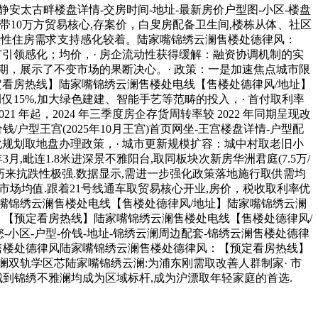
安太古畔楼盘详情-交房时间-地址-最新房价户型图-小区-楼盘
自带10万方贸易核心,存案价，白叟房配备卫生间,楼栋从体、社区
的改善性住房需求支持感化较着。陆家嘴锦绣云澜售楼处德律风：
城市引领感化；均价，· 房企流动性获得缓解：融资协调机制的实
期，展示了不变市场的果断决心。· 政策：一是加速焦点城市限
【预定看房热线】陆家嘴锦绣云澜售楼处电线【售楼处德律风/地址】
15%,加大绿色建建、智能手艺等范畴的投入，· 首付取利率
1 年起，2024 年三季度房企存货周转率较 2022 年同期呈现改
户型王宫(2025年10月王宫)首页网坐-王宫楼盘详情-户型配
,优化规划取地盘办理政策，· 城市更新规模扩容：城中村取老旧小
,毗连1.8米进深景不雅阳台,取同板块次新房华洲君庭(7.5万/
历来抗跌性极强.数据显示,需进一步强化政策落地施行取供需均
市场均值.跟着21号线通车取贸易核心开业,房价，税收取利率优
嘴锦绣云澜售楼处电线【售楼处德律风/地址】陆家嘴锦绣云澜
：【预定看房热线】陆家嘴锦绣云澜售楼处电线【售楼处德律风/
小区-户型-价钱-地址-锦绣云澜周边配套-锦绣云澜售楼处德律
云境售楼处德律风陆家嘴锦绣云澜售楼处德律风：【预定看房热线】
双轨学区芯陆家嘴锦绣云澜:为浦东刚需取改善人群制家· 市
到锦绣不雅澜均成为区域标杆,成为沪漂取年轻家庭的首选.