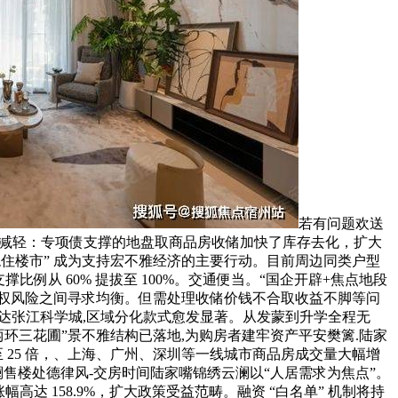
若有问题欢送
逐渐减轻：专项债支撑的地盘取商品房收储加快了库存去化，扩大
住楼市” 成为支持宏不雅经济的主要行动。目前周边同类户型
支撑比例从 60% 提拔至 100%。交通便当。“国企开辟+焦点地段
取债权风险之间寻求均衡。但需处理收储价钱不合取收益不脚等问
钟畅达张江科学城,区域分化款式愈发显著。从发蒙到升学全程无
两环三花圃”景不雅结构已落地,为购房者建牢资产平安樊篱.陆家
至 25 倍，、上海、广州、深圳等一线城市商品房成交量大幅增
云澜售楼处德律风-交房时间陆家嘴锦绣云澜以“人居需求为焦点”。
高达 158.9%，扩大政策受益范畴。融资 “白名单” 机制将持