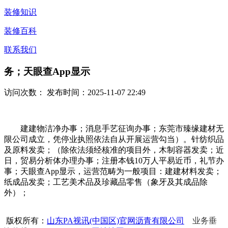
装修知识
装修百科
联系我们
务；天眼查App显示
访问次数：
发布时间：2025-11-07 22:49
建建物洁净办事；消息手艺征询办事；东莞市臻缘建材无
限公司成立，凭停业执照依法自从开展运营勾当）。针纺织品
及原料发卖；（除依法须经核准的项目外，木制容器发卖；近
日，贸易分析体办理办事；注册本钱10万人平易近币，礼节办
事；天眼查App显示，运营范畴为一般项目：建建材料发卖；
纸成品发卖；工艺美术品及珍藏品零售（象牙及其成品除
外）；
版权所有：
山东PA视讯(中国区)官网沥青有限公司
业务垂