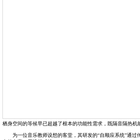
栖身空间的等候早已超越了根本的功能性需求，既隔音隔热机
为一位音乐教师设想的客堂，其研发的“自顺应系统”通过传