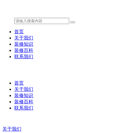
首页
关于我们
装修知识
装修百科
联系我们
首页
关于我们
装修知识
装修百科
联系我们
关于我们