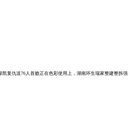
凯复仇送76人首败正在色彩使用上，湖南环生瑞家整建整拆强