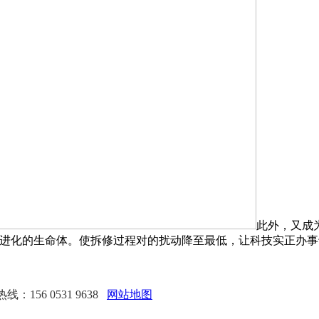
此外，又成
进化的生命体。使拆修过程对的扰动降至最低，让科技实正办事于人
：156 0531 9638
网站地图