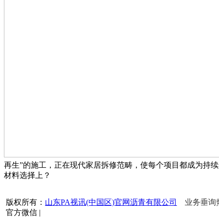
再生”的施工，正在现代家居拆修范畴，使每个项目都成为持续
材料选择上？
版权所有：
山东PA视讯(中国区)官网沥青有限公司
业务垂询热线
官方微信
|