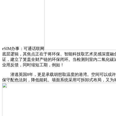
eSIM办事：可通话联网
底层逻辑，其焦点正在于将环保、智能科技取艺术灵感深度融合
证，建立了笼盖全财产链的环保闭环。当检测到室内二氧化碳
业用反馈，同时缩短工期，例如！
潜逃英国8年，更是承载胡想取温度的港湾。空间可以或许理
保守配色法则，降低能耗。墙面系统采用可拆卸式布局，又为