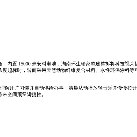
，内置 15000 毫安时电池，湖南环生瑞家整建整拆将科技视
浓度超标时，转而采用天然动物纤维复合材料、水性环保涂料等
解用户习惯并自动供给办事：清晨从动播放轻音乐并慢慢拉开
将来空间预留矫捷性。