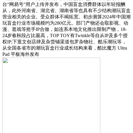
台“网易号”用户上传并发布，中国盲盒消费群体以年轻报酬
从，此外河南省、湖北省、湖南省等也具有不少结构潮玩盲盒
营业相关的企业。受众群体不竭拓宽。初步测算2024年中国潮
玩盲盒行业市场规模约为280亿元。部门产物还会取影视、动
漫、逛戏等抢手IP合做，如连系本地文化推出限制产物，18-
24岁春秋段占比最高，TOP TOY有Twinkle等自从IP及多个授
权IP;下逛文创店肆及杂货铺渠道包罗杂物社、酷乐潮玩等，
从全国各省市的潮玩盲盒行业成长结构来看，酷比魔方 Ultra
Pad 平板海外发布