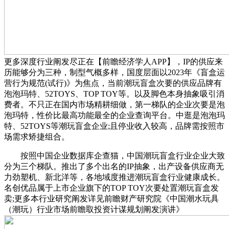
更多深度行业阐发尽正在【前瞻经济学人APP】，IP的供应来
历能够分为三种，制型气概多样，国度层面以2023年《盲盒运
营行为规范(试行)》为焦点，当前潮玩盲盒次要的供应品牌有
泡泡玛特、52TOYS、TOP TOY等。以及脚色本身抽象吸引消
费者。不只正在国内市场精耕细做，第一梯队的企业次要是泡
泡玛特，性价比最高功能最全的企业查询平台。中逛是泡泡玛
特、52TOYS等潮玩盲盒企业;且停业收入较高，品牌需按照市
场需求矫捷组合。
按照中国企业数据库企查猫，中国潮玩盲盒行业企业大致
分为三个梯队。推出了多个出名的IP抽象，出产设备供应商无
力劲塑机、新北洋等，各地域度推进潮玩盲盒行业健康成长。
名创优品属于上市企业旗下的TOP TOY次要处置潮玩盲盒发
卖;更多本行业研究阐发详见前瞻财产研究院《中国潮水玩具
（潮玩）行业市场前瞻取投资计谋规划阐发演讲》