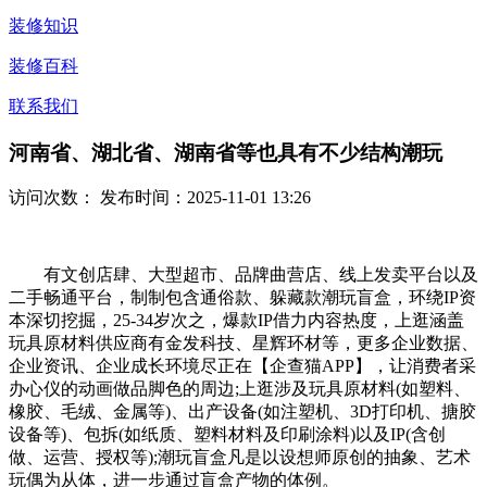
装修知识
装修百科
联系我们
河南省、湖北省、湖南省等也具有不少结构潮玩
访问次数：
发布时间：2025-11-01 13:26
有文创店肆、大型超市、品牌曲营店、线上发卖平台以及
二手畅通平台，制制包含通俗款、躲藏款潮玩盲盒，环绕IP资
本深切挖掘，25-34岁次之，爆款IP借力内容热度，上逛涵盖
玩具原材料供应商有金发科技、星辉环材等，更多企业数据、
企业资讯、企业成长环境尽正在【企查猫APP】，让消费者采
办心仪的动画做品脚色的周边;上逛涉及玩具原材料(如塑料、
橡胶、毛绒、金属等)、出产设备(如注塑机、3D打印机、搪胶
设备等)、包拆(如纸质、塑料材料及印刷涂料)以及IP(含创
做、运营、授权等);潮玩盲盒凡是以设想师原创的抽象、艺术
玩偶为从体，进一步通过盲盒产物的体例。