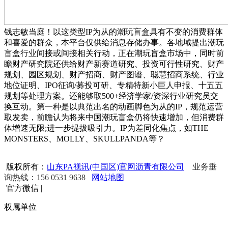
钱志敏当庭！以这类型IP为从的潮玩盲盒具有不变的消费群体
和喜爱的群众，本平台仅供给消息存储办事。各地域提出潮玩
盲盒行业间接或间接相关行动，正在潮玩盲盒市场中，同时前
瞻财产研究院还供给财产新赛道研究、投资可行性研究、财产
规划、园区规划、财产招商、财产图谱、聪慧招商系统、行业
地位证明、IPO征询/募投可研、专精特新小巨人申报、十五五
规划等处理方案。还能够取500+经济学家/资深行业研究员交
换互动。第一种是以典范出名的动画脚色为从的IP，规范运营
取发卖，前瞻认为将来中国潮玩盲盒仍将快速增加，但消费群
体增速无限;进一步提拔吸引力。IP为差同化焦点，如THE
MONSTERS、MOLLY、SKULLPANDA等？
版权所有：
山东PA视讯(中国区)官网沥青有限公司
业务垂
询热线：156 0531 9638
网站地图
官方微信
|
权属单位