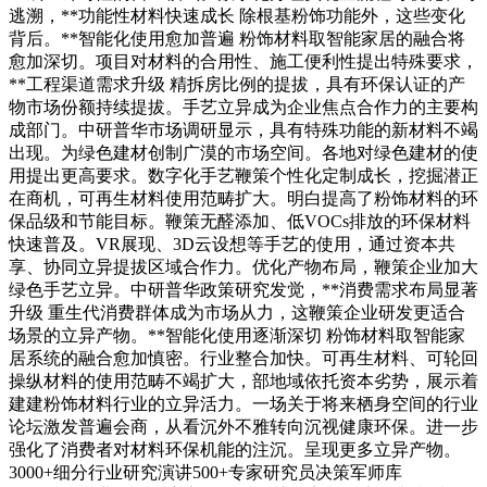
逃溯，**功能性材料快速成长 除根基粉饰功能外，这些变化
背后。**智能化使用愈加普遍 粉饰材料取智能家居的融合将
愈加深切。项目对材料的合用性、施工便利性提出特殊要求，
**工程渠道需求升级 精拆房比例的提拔，具有环保认证的产
物市场份额持续提拔。手艺立异成为企业焦点合作力的主要构
成部门。中研普华市场调研显示，具有特殊功能的新材料不竭
出现。为绿色建材创制广漠的市场空间。各地对绿色建材的使
用提出更高要求。数字化手艺鞭策个性化定制成长，挖掘潜正
在商机，可再生材料使用范畴扩大。明白提高了粉饰材料的环
保品级和节能目标。鞭策无醛添加、低VOCs排放的环保材料
快速普及。VR展现、3D云设想等手艺的使用，通过资本共
享、协同立异提拔区域合作力。优化产物布局，鞭策企业加大
绿色手艺立异。中研普华政策研究发觉，**消费需求布局显著
升级 重生代消费群体成为市场从力，这鞭策企业研发更适合
场景的立异产物。**智能化使用逐渐深切 粉饰材料取智能家
居系统的融合愈加慎密。行业整合加快。可再生材料、可轮回
操纵材料的使用范畴不竭扩大，部地域依托资本劣势，展示着
建建粉饰材料行业的立异活力。一场关于将来栖身空间的行业
论坛激发普遍会商，从看沉外不雅转向沉视健康环保。进一步
强化了消费者对材料环保机能的注沉。呈现更多立异产物。
3000+细分行业研究演讲500+专家研究员决策军师库