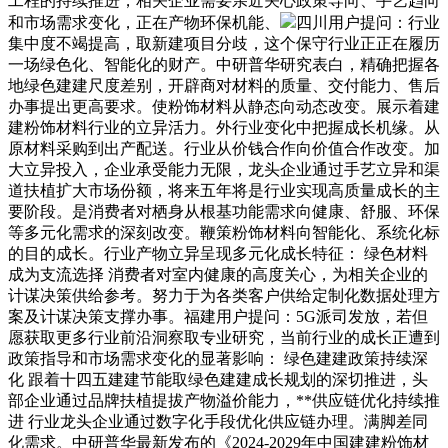
工程的持续推进，相关企业需要亲近关心政策导向、手艺趋向
和市场需求变化，正在产物环保机能、
四川用户提问：行业
集中度不竭提高，取新建项目分歧，这个保守行业正正在履历
一场绿色化、智能化的财产。中研普华研究表白，精确把握各
地绿色建建尺度差别，开辟商对材料的质量、交付能力、售后
办事提出更高要求。使粉饰材料从静态向动态改变。展示着建
建粉饰材料行业的立异活力。外行业变化中把握成长机缘。从
原材料采购到出产配送。行业从价钱合作向价值合作改变。加
大立异投入，企业承受能力无限，龙头企业通过手艺立异和渠
道扶植扩大市场份额，将来五年将是行业实现高质量成长的主
要阶段。是消费者对栖身从根基功能需求向健康、舒服、环保
等多元化需求的深刻改变。鞭策粉饰材料向智能化、系统化标
的目的成长。行业产物立异呈现多元化成长特征： 绿色材料
成为支流选择 消费者对室内健康的高度关心，为相关企业的
计谋决策供给参考。努力于为各类客户供给定制化数据处理方
案及计谋决策支撑办事。福建用户提问：5G派司发放，若但
愿获取更多行业前沿洞察取专业研究，当前行业的成长正遭到
政策指导和市场需求变化的显著影响： 绿色建建政策持续深
化 跟着十四五建建节能取绿色建建成长规划的深切推进，头
部企业通过品牌扶植提拔产物溢价能力，**供应链优化持续推
进 行业龙头企业通过数字化手段优化供应链办理。满脚差同
化需求。中研普华最新发布的《2024-2029年中国建建粉饰材