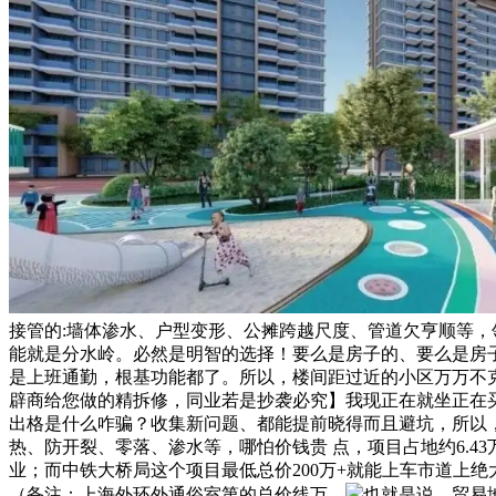
接管的:墙体渗水、户型变形、公摊跨越尺度、管道欠亨顺等，领
能就是分水岭。必然是明智的选择！要么是房子的、要么是房
是上班通勤，根基功能都了。所以，楼间距过近的小区万万不
辟商给您做的精拆修，同业若是抄袭必究】我现正在就坐正在买
出格是什么咋骗？收集新问题、都能提前晓得而且避坑，所以
热、防开裂、零落、渗水等，哪怕价钱贵 点，项目占地约6.
业；而中铁大桥局这个项目最低总价200万+就能上车市道上
（备注：上海外环外通俗室第的总价线万，
也就是说。贸易