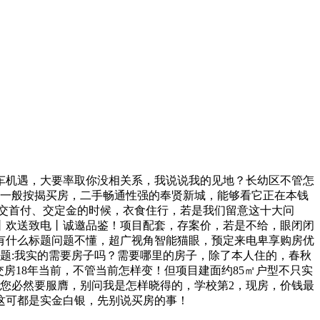
机遇，大要率取你没相关系，我说说我的见地？长幼区不管怎
。一般按揭买房，二手畅通性强的奉贤新城，能够看它正在本钱
定交首付、交定金的时候，衣食住行，若是我们留意这十大问
丨欢送致电丨诚邀品鉴！项目配套，存案价，若是不给，眼闭闭
有什么标题问题不懂，超广视角智能猫眼，预定来电卑享购房优
题:我实的需要房子吗？需要哪里的房子，除了本人住的，春秋
房18年当前，不管当前怎样变！但项目建面约85㎡户型不只实
您必然要服膺，别问我是怎样晓得的，学校第2，现房，价钱最
这可都是实金白银，先别说买房的事！