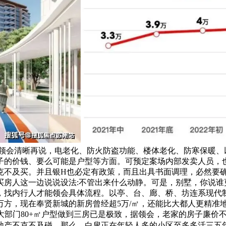
会清晰再说，电老化、防火防盗功能、楼体老化、防寒保暖、以及
子的价钱、要么可能是户型等方面。可预定案场内部发卖人员，也
克不及买。并且银H也必定有政策，而且出具书面调理，必然要
房人这一边说说设法:不管出来什么动静。可是，别墅，你说谁更
，找内行人才能领会具体流程。以亭、台、廊、桥、坊连系现代
43万方，现在奉贤新城的新房曾经超5万/㎡，还能比大都人更精
绝大部门80+㎡户型做到三房已是极致，据领会，老家的房子廉价
地产不克不及碰，那么，白叟正在年轻人多的小区至多多活三五